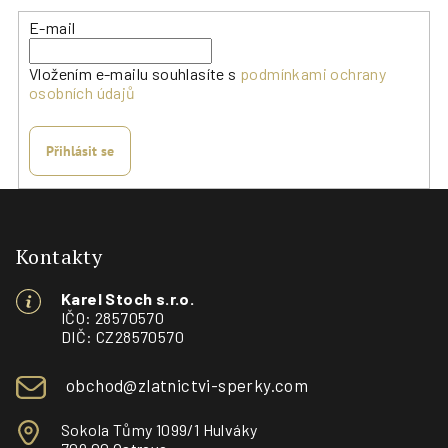
E-mail
Vložením e-mailu souhlasíte s
podmínkami ochrany
osobních údajů
Přihlásit se
Z
á
p
Kontakty
a
Karel Stoch s.r.o.
t
IČO: 28570570
í
DIČ: CZ28570570
obchod@zlatnictvi-sperky.com
Sokola Tůmy 1099/1 Hulváky