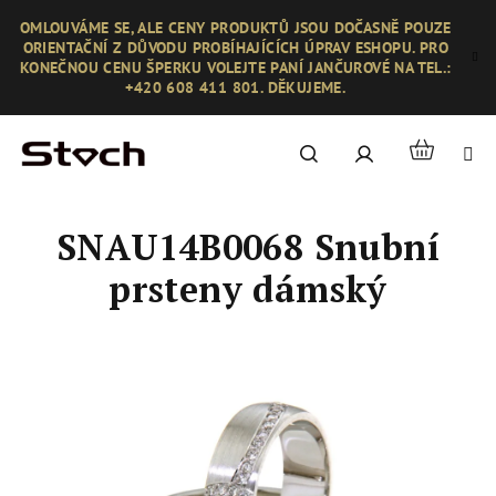
Přejít
OMLOUVÁME SE, ALE CENY PRODUKTŮ JSOU DOČASNĚ POUZE
na
ORIENTAČNÍ Z DŮVODU PROBÍHAJÍCÍCH ÚPRAV ESHOPU. PRO
obsah
KONEČNOU CENU ŠPERKU VOLEJTE PANÍ JANČUROVÉ NA TEL.:
+420 608 411 801. DĚKUJEME.
Nákupní
Hledat
Přihlášení
košík
SNAU14B0068 Snubní
prsteny dámský