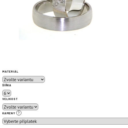
MATERIÁL
ŠÍŘKA
VELIKOST
?
KAMENY