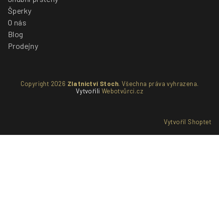
Šperky
O nás
Blog
Prodejny
Copyright 2026
Zlatnictví Stoch
. Všechna práva vyhrazena.
Vytvořili
Webotvůrci.cz
Vytvořil Shoptet