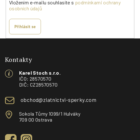
Vložením e-mailu souhlasíte s
podmínkami ochrany
osobních údajů
Přihlásit se
Z
á
p
Kontakty
a
Karel Stoch s.r.o.
t
IČO: 28570570
í
DIČ: CZ28570570
obchod@zlatnictvi-sperky.com
Sokola Tůmy 1099/1 Hulváky
709 00 Ostrava