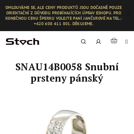
Přejít
OMLOUVÁME SE, ALE CENY PRODUKTŮ JSOU DOČASNĚ POUZE
na
ORIENTAČNÍ Z DŮVODU PROBÍHAJÍCÍCH ÚPRAV ESHOPU. PRO
obsah
KONEČNOU CENU ŠPERKU VOLEJTE PANÍ JANČUROVÉ NA TEL.:
+420 608 411 801. DĚKUJEME.
Nákupní
Hledat
Přihlášení
košík
SNAU14B0058 Snubní
prsteny pánský