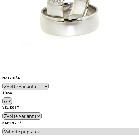
MATERIÁL
ŠÍŘKA
VELIKOST
?
KAMENY