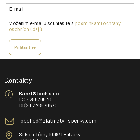
E-mail
Vložením e-mailu souhlasíte s
podmínkami ochrany
osobních údajů
Přihlásit se
Z
á
p
Kontakty
a
Karel Stoch s.r.o.
t
IČO: 28570570
í
DIČ: CZ28570570
obchod@zlatnictvi-sperky.com
Sokola Tůmy 1099/1 Hulváky