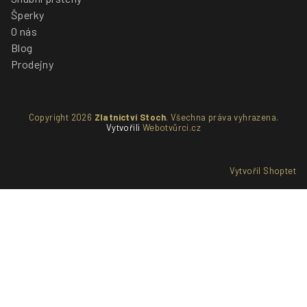
Šperky
O nás
Blog
Prodejny
Copyright 2026
Zlatnictví Stoch
. Všechna práva vyhrazena.
Vytvořili
Webotvůrci.cz
Vytvořil Shoptet