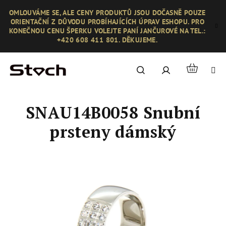
Přejít
OMLOUVÁME SE, ALE CENY PRODUKTŮ JSOU DOČASNĚ POUZE
na
ORIENTAČNÍ Z DŮVODU PROBÍHAJÍCÍCH ÚPRAV ESHOPU. PRO
obsah
KONEČNOU CENU ŠPERKU VOLEJTE PANÍ JANČUROVÉ NA TEL.:
+420 608 411 801. DĚKUJEME.
Nákupní
Hledat
Přihlášení
košík
SNAU14B0058 Snubní
prsteny dámský