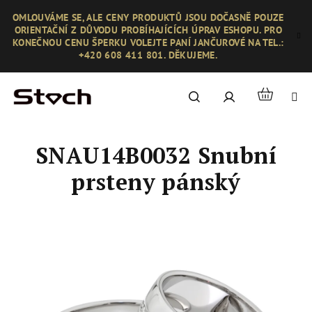
Přejít
OMLOUVÁME SE, ALE CENY PRODUKTŮ JSOU DOČASNĚ POUZE
na
ORIENTAČNÍ Z DŮVODU PROBÍHAJÍCÍCH ÚPRAV ESHOPU. PRO
obsah
KONEČNOU CENU ŠPERKU VOLEJTE PANÍ JANČUROVÉ NA TEL.:
+420 608 411 801. DĚKUJEME.
Nákupní
Hledat
Přihlášení
košík
SNAU14B0032 Snubní
prsteny pánský