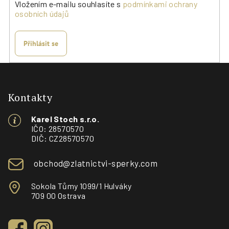
Vložením e-mailu souhlasíte s
podmínkami ochrany
osobních údajů
Přihlásit se
Z
á
p
Kontakty
a
Karel Stoch s.r.o.
t
IČO: 28570570
í
DIČ: CZ28570570
obchod@zlatnictvi-sperky.com
Sokola Tůmy 1099/1 Hulváky
709 00 Ostrava