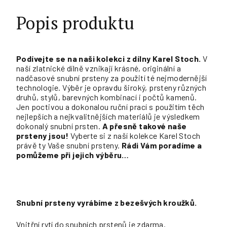
Popis produktu
Podívejte se na naši kolekci z dílny Karel Stoch.
V
naší zlatnické dílně vznikají krásné, originální a
nadčasové snubní prsteny za použití té nejmodernější
technologie. Výběr je opravdu široký, prsteny různých
druhů, stylů, barevných kombinací i počtů kamenů.
Jen poctivou a dokonalou ruční prací s použitím těch
nejlepších a nejkvalitnějších materiálů je výsledkem
dokonalý snubní prsten.
A přesně takové naše
prsteny jsou!
Vyberte si z naší kolekce Karel Stoch
právě ty Vaše snubní prsteny.
Rádi Vám poradíme a
pomůžeme při jejich výběru…
Snubní prsteny vyrábíme z bezešvých kroužků.
Vnitřní rytí do snubních prstenů je zdarma.