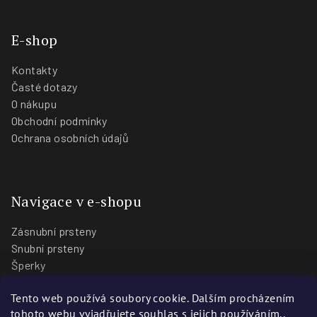
E-shop
Kontakty
Časté dotazy
O nákupu
Obchodní podmínky
Ochrana osobních údajů
Navigace v e-shopu
Zásnubní prsteny
Snubní prsteny
Šperky
O nás
Tento web používá soubory cookie. Dalším procházením
Blog
tohoto webu vyjadřujete souhlas s jejich používáním..
Prodejny