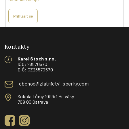
Přihlásit se
Z
á
p
Kontakty
a
Karel Stoch s.r.o.
t
IČO: 28570570
í
DIČ: CZ28570570
obchod@zlatnictvi-sperky.com
Sokola Tůmy 1099/1 Hulváky
709 00 Ostrava