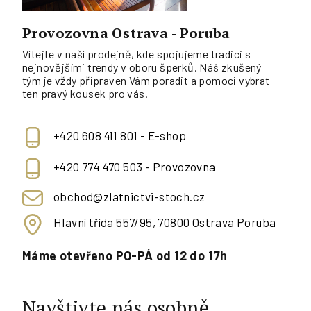
Provozovna Ostrava - Poruba
Vítejte v naší prodejně, kde spojujeme tradici s
nejnovějšími trendy v oboru šperků. Náš zkušený
tým je vždy připraven Vám poradit a pomoci vybrat
ten pravý kousek pro vás.
+420 608 411 801 - E-shop
+420 774 470 503 - Provozovna
obchod@zlatnictvi-stoch.cz
Hlavní třída 557/95, 70800 Ostrava Poruba
Máme otevřeno PO-PÁ od 12 do 17h
Navštivte nás osobně