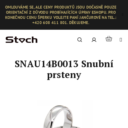
Přejít
OMLOUVÁME SE, ALE CENY PRODUKTŮ JSOU DOČASNĚ POUZE
na
ORIENTAČNÍ Z DŮVODU PROBÍHAJÍCÍCH ÚPRAV ESHOPU. PRO
obsah
KONEČNOU CENU ŠPERKU VOLEJTE PANÍ JANČUROVÉ NA TEL.:
+420 608 411 801. DĚKUJEME.
Nákupní
Hledat
Přihlášení
košík
SNAU14B0013 Snubní
prsteny