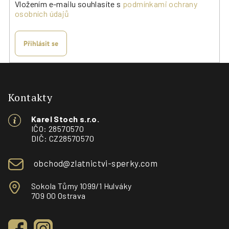
Vložením e-mailu souhlasíte s
podmínkami ochrany
osobních údajů
Přihlásit se
Z
á
p
Kontakty
a
Karel Stoch s.r.o.
t
IČO: 28570570
í
DIČ: CZ28570570
obchod@zlatnictvi-sperky.com
Sokola Tůmy 1099/1 Hulváky
709 00 Ostrava