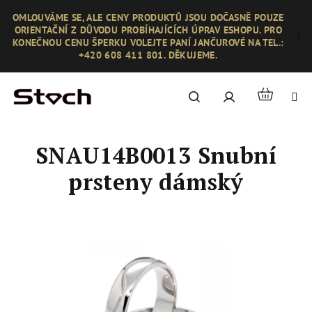
Přejít
OMLOUVÁME SE, ALE CENY PRODUKTŮ JSOU DOČASNĚ POUZE
na
ORIENTAČNÍ Z DŮVODU PROBÍHAJÍCÍCH ÚPRAV ESHOPU. PRO
obsah
KONEČNOU CENU ŠPERKU VOLEJTE PANÍ JANČUROVÉ NA TEL.:
+420 608 411 801. DĚKUJEME.
Nákupní
Hledat
Přihlášení
košík
SNAU14B0013 Snubní
prsteny dámský