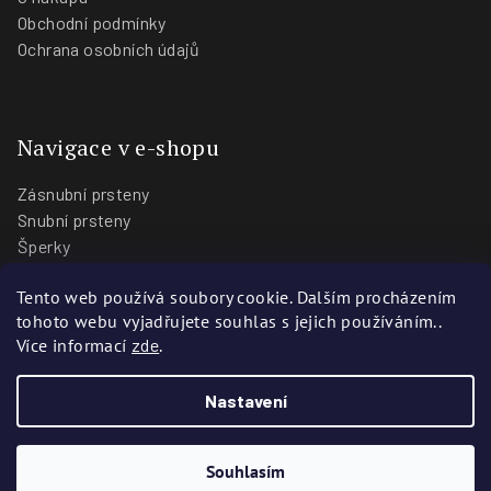
Obchodní podmínky
Ochrana osobních údajů
Navigace v e-shopu
Zásnubní prsteny
Snubní prsteny
Šperky
O nás
Tento web používá soubory cookie. Dalším procházením
Blog
tohoto webu vyjadřujete souhlas s jejich používáním..
Prodejny
Více informací
zde
.
Nastavení
Copyright 2026
Zlatnictví Stoch
. Všechna práva vyhrazena.
Vytvořili
Webotvůrci.cz
Souhlasím