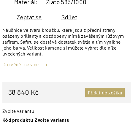
Materiál
:
Zlato 585/1000
Zeptat se
Sdílet
Náušnice ve tvaru kroužku, které jsou z přední strany
osázeny brilianty a dozdobeny mírně zavěšeným růžovým
safírem. Safíru se dostává dostatek světla a tím vynikne
jeho barva. Velikost kamene si můžete vybrat dle níže
uvedených variant.
Dozvědět se více
M
c
38 840 Kč
Přidat do košíku
Zvolte variantu
Kód produktu
Zvolte variantu