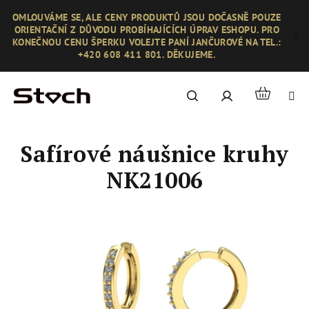
Přejít
OMLOUVÁME SE, ALE CENY PRODUKTŮ JSOU DOČASNĚ POUZE
na
ORIENTAČNÍ Z DŮVODU PROBÍHAJÍCÍCH ÚPRAV ESHOPU. PRO
obsah
KONEČNOU CENU ŠPERKU VOLEJTE PANÍ JANČUROVÉ NA TEL.:
+420 608 411 801. DĚKUJEME.
Nákupní
Hledat
Přihlášení
košík
Safírové náušnice kruhy
NK21006