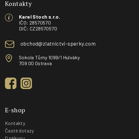
p
Kontakty
a
Karel Stoch s.r.o.
t
IČO: 28570570
í
DIČ: CZ28570570
obchod@zlatnictvi-sperky.com
Sokola Tůmy 1099/1 Hulváky
709 00 Ostrava
E-shop
Kontakty
Časté dotazy
O nákupu