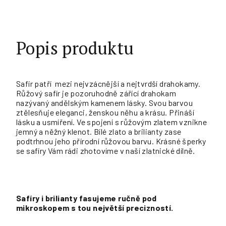
Popis produktu
Safír patří mezi nejvzácnější a nejtvrdší drahokamy.
Růžový safír je pozoruhodně zářící drahokam
nazývaný andělským kamenem lásky. Svou barvou
ztělesňuje eleganci, ženskou něhu a krásu. Přináší
lásku a usmíření. Ve spojení s růžovým zlatem vznikne
jemný a něžný klenot. Bílé zlato a brilianty zase
podtrhnou jeho přírodní růžovou barvu. Krásné šperky
se safíry Vám rádi zhotovíme v naší zlatnické dílně.
Safíry i brilianty fasujeme ručně pod
mikroskopem s tou největší precizností.