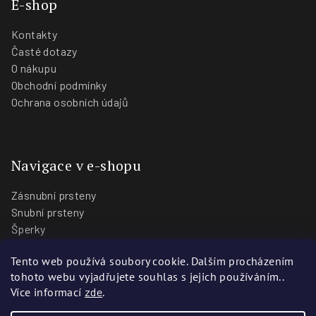
E-shop
Kontakty
Časté dotazy
O nákupu
Obchodní podmínky
Ochrana osobních údajů
Navigace v e-shopu
Zásnubní prsteny
Snubní prsteny
Šperky
O nás
Tento web používá soubory cookie. Dalším procházením
Blog
tohoto webu vyjadřujete souhlas s jejich používáním..
Prodejny
Více informací
zde
.