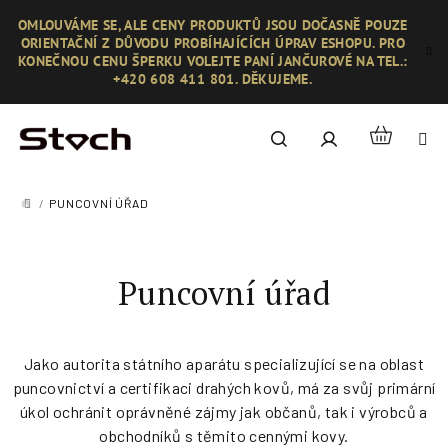
Přejít
OMLOUVÁME SE, ALE CENY PRODUKTŮ JSOU DOČASNĚ POUZE
na
ORIENTAČNÍ Z DŮVODU PROBÍHAJÍCÍCH ÚPRAV ESHOPU. PRO
obsah
KONEČNOU CENU ŠPERKU VOLEJTE PANÍ JANČUROVÉ NA TEL.:
+420 608 411 801. DĚKUJEME.
Nákupní
Hledat
Přihlášení
košík
/
PUNCOVNÍ ÚŘAD
DOMŮ
Puncovní úřad
Jako autorita státního aparátu specializující se na oblast
puncovnictví a certifikaci drahých kovů, má za svůj primární
úkol ochránit oprávněné zájmy jak občanů, tak i výrobců a
obchodníků s těmito cennými kovy.