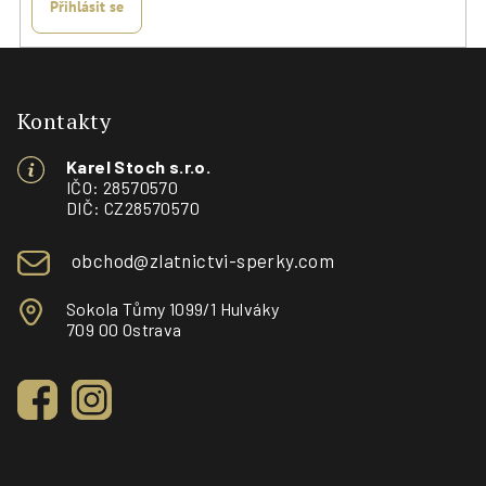
Přihlásit se
Z
á
p
Kontakty
a
Karel Stoch s.r.o.
t
IČO: 28570570
í
DIČ: CZ28570570
obchod@zlatnictvi-sperky.com
Sokola Tůmy 1099/1 Hulváky
709 00 Ostrava