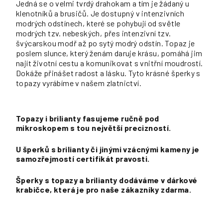
Jedná se o velmi tvrdý drahokam a tím je žádaný u
klenotníků a brusičů. Je dostupný v intenzivních
modrých odstínech, které se pohybují od světle
modrých tzv. nebeských, přes intenzivní tzv.
švýcarskou modř až po sytý modrý odstín. Topaz je
poslem slunce, který ženám daruje krásu, pomáhá jim
najít životní cestu a komunikovat s vnitřní moudrostí.
Dokáže přinášet radost a lásku. Tyto krásné šperky s
topazy vyrábíme v našem zlatnictví.
Topazy i brilianty fasujeme ručně pod
mikroskopem s tou největší precizností.
U šperků s brilianty či jinými vzácnými kameny je
samozřejmostí certifikát pravosti.
Šperk
y s topazy a brilianty dodáváme v dárkové
krabičce, která je pro naše zákazníky zdarma.