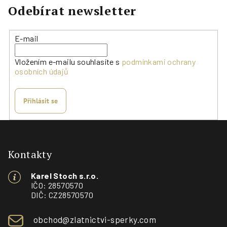
Odebírat newsletter
E-mail
Vložením e-mailu souhlasíte s
podmínkami ochrany
osobních údajů
Přihlásit se
Z
á
p
Kontakty
a
Karel Stoch s.r.o.
t
IČO: 28570570
í
DIČ: CZ28570570
obchod@zlatnictvi-sperky.com