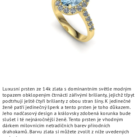
Luxusní prsten ze 14k zlata s dominantním světle modrým
topazem obklopeným čtrnácti zářivými brilianty, jejichž třpyt
podtrhují ještě čtyři brilianty z obou stran šíny. K jedinečné
ženě patří jedinečný šperk a tento prsten je toho důkazem.
Jeho nadčasový design a královsky zdobená korunka bude
slušet i té nejnáročnější ženě. Tento prsten je vhodným
dárkem milovnicím netradičních barev přírodních
drahokamů. Barvu zlata si můžete zvolit z níže uvedených