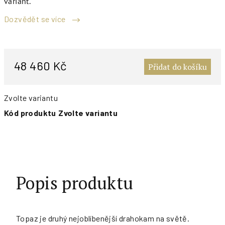
variant.
Dozvědět se více
M
c
48 460 Kč
Přidat do košíku
Zvolte variantu
Kód produktu
Zvolte variantu
Popis produktu
Topaz je druhý nejoblíbenější drahokam na světě.