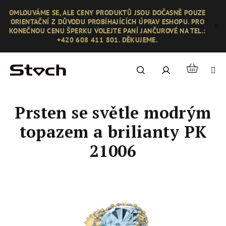
Přejít
OMLOUVÁME SE, ALE CENY PRODUKTŮ JSOU DOČASNĚ POUZE
na
ORIENTAČNÍ Z DŮVODU PROBÍHAJÍCÍCH ÚPRAV ESHOPU. PRO
obsah
KONEČNOU CENU ŠPERKU VOLEJTE PANÍ JANČUROVÉ NA TEL.:
+420 608 411 801. DĚKUJEME.
Nákupní
Hledat
Přihlášení
košík
Prsten se světle modrým
topazem a brilianty PK
21006