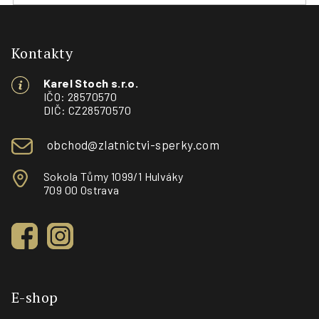
Z
á
p
Kontakty
a
Karel Stoch s.r.o.
t
IČO: 28570570
í
DIČ: CZ28570570
obchod@zlatnictvi-sperky.com
Sokola Tůmy 1099/1 Hulváky
709 00 Ostrava
E-shop