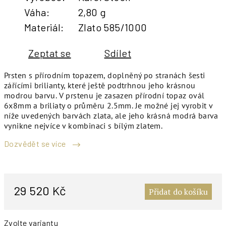
Váha
:
2,80 g
Materiál
:
Zlato 585/1000
Zeptat se
Sdílet
Prsten s přírodním topazem, doplněný po stranách šesti
zářícími brilianty, které ještě podtrhnou jeho krásnou
modrou barvu. V prstenu je zasazen přírodní topaz ovál
6x8mm a briliaty o průměru 2.5mm. Je možné jej vyrobit v
níže uvedených barvách zlata, ale jeho krásná modrá barva
vynikne nejvíce v kombinaci s bílým zlatem.
Dozvědět se více
M
c
29 520 Kč
Přidat do košíku
Zvolte variantu