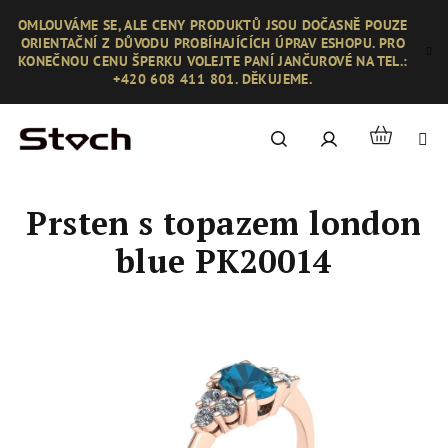
Přejít
OMLOUVÁME SE, ALE CENY PRODUKTŮ JSOU DOČASNĚ POUZE
na
ORIENTAČNÍ Z DŮVODU PROBÍHAJÍCÍCH ÚPRAV ESHOPU. PRO
obsah
KONEČNOU CENU ŠPERKU VOLEJTE PANÍ JANČUROVÉ NA TEL.:
+420 608 411 801. DĚKUJEME.
Nákupní
Hledat
Přihlášení
košík
Prsten s topazem london
blue PK20014