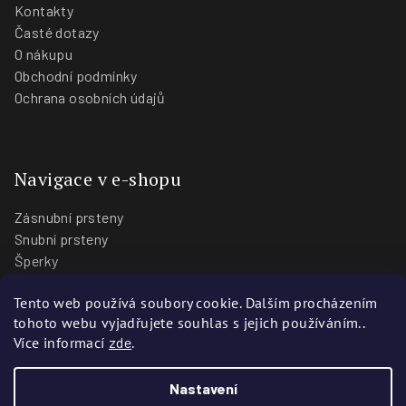
Kontakty
Časté dotazy
O nákupu
Obchodní podmínky
Ochrana osobních údajů
Navigace v e-shopu
Zásnubní prsteny
Snubní prsteny
Šperky
O nás
Tento web používá soubory cookie. Dalším procházením
Blog
tohoto webu vyjadřujete souhlas s jejich používáním..
Prodejny
Více informací
zde
.
Nastavení
Copyright 2026
Zlatnictví Stoch
. Všechna práva vyhrazena.