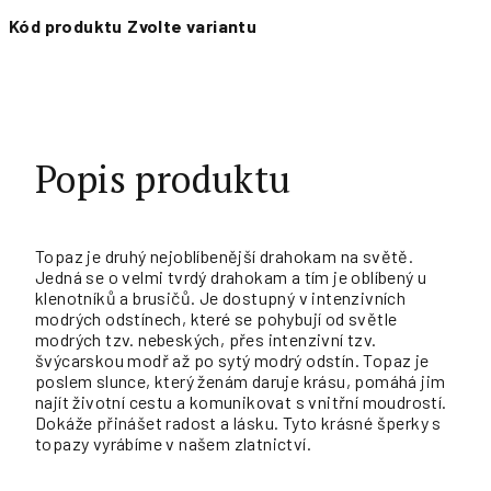
Kód produktu
Zvolte variantu
Popis produktu
Topaz je druhý nejoblíbenější drahokam na světě.
Jedná se o velmi tvrdý drahokam a tím je oblíbený u
klenotníků a brusičů. Je dostupný v intenzivních
modrých odstínech, které se pohybují od světle
modrých tzv. nebeských, přes intenzivní tzv.
švýcarskou modř až po sytý modrý odstín. Topaz je
poslem slunce, který ženám daruje krásu, pomáhá jim
najít životní cestu a komunikovat s vnitřní moudrostí.
Dokáže přinášet radost a lásku. Tyto krásné šperky s
topazy vyrábíme v našem zlatnictví.