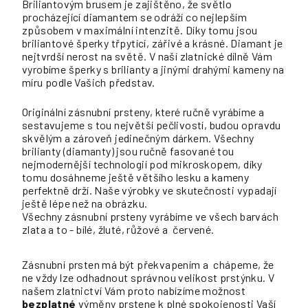
Briliantovým brusem je zajištěno, že světlo
procházející diamantem se odráží co nejlepším
způsobem v maximální intenzitě. Díky tomu jsou
briliantové šperky třpytící, zářivé a krásné. Diamant je
nejtvrdší nerost na světě. V naší zlatnické dílně Vám
vyrobíme šperky s brilianty a jinými drahými kameny na
míru podle Vašich představ.
Originální zásnubní prsteny, které ručně vyrábíme a
sestavujeme s tou největší pečlivostí, budou opravdu
skvělým a zároveň jedinečným dárkem. Všechny
brilianty (diamanty) jsou ručně fasované tou
nejmodernější technologií pod mikroskopem, díky
tomu dosáhneme ještě většího lesku a kameny
perfektně drží. Naše výrobky ve skutečnosti vypadají
ještě lépe než na obrázku.
Všechny zásnubní prsteny vyrábíme ve všech barvách
zlata a to - bílé, žluté, růžové a červené.
Zásnubní prsten má být překvapením a chápeme, že
ne vždy lze odhadnout správnou velikost prstýnku. V
našem zlatnictví Vám proto nabízíme možnost
bezplatné
výměny prstene k plné spokojenosti Vaší