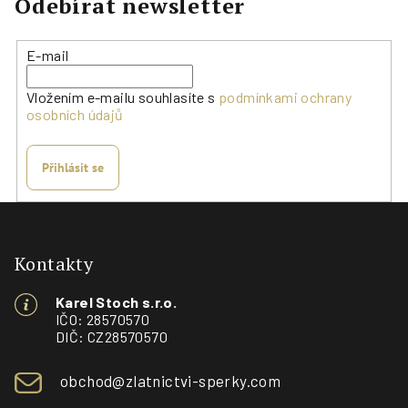
Odebírat newsletter
E-mail
Vložením e-mailu souhlasíte s
podmínkami ochrany
osobních údajů
Přihlásit se
Z
á
p
Kontakty
a
Karel Stoch s.r.o.
t
IČO: 28570570
í
DIČ: CZ28570570
obchod@zlatnictvi-sperky.com