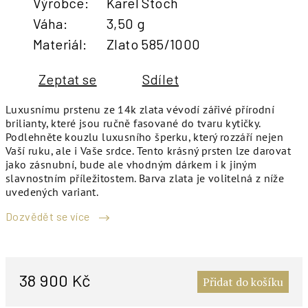
Výrobce
:
Karel Stoch
Váha
:
3,50 g
Materiál
:
Zlato 585/1000
Zeptat se
Sdílet
Luxusnímu prstenu ze 14k zlata vévodí zářivé přírodní
brilianty, které jsou ručně fasované do tvaru kytičky.
Podlehněte kouzlu luxusního šperku, který rozzáří nejen
Vaší ruku, ale i Vaše srdce. Tento krásný prsten lze darovat
jako zásnubní, bude ale vhodným dárkem i k jiným
slavnostním příležitostem. Barva zlata je volitelná z níže
uvedených variant.
Dozvědět se více
M
c
38 900 Kč
Přidat do košíku