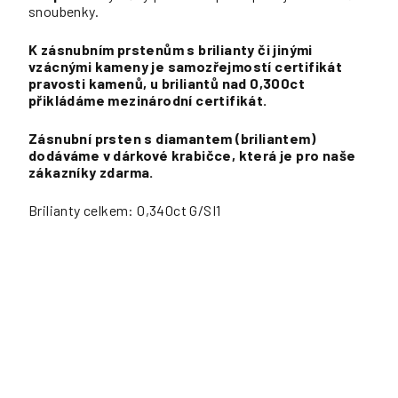
snoubenky.
K zásnubním prstenům s brilianty či jinými
vzácnými kameny je samozřejmostí certifikát
pravosti kamenů, u briliantů nad 0,300ct
přikládáme mezinárodní certifikát.
Zásnubní prsten s diamantem (briliantem)
dodáváme v dárkové krabičce, která je pro naše
zákazníky zdarma.
Brilianty celkem: 0,340ct G/SI1