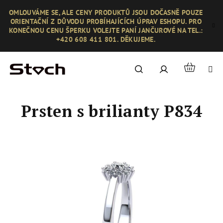
Přejít
OMLOUVÁME SE, ALE CENY PRODUKTŮ JSOU DOČASNĚ POUZE
na
ORIENTAČNÍ Z DŮVODU PROBÍHAJÍCÍCH ÚPRAV ESHOPU. PRO
obsah
KONEČNOU CENU ŠPERKU VOLEJTE PANÍ JANČUROVÉ NA TEL.:
+420 608 411 801. DĚKUJEME.
Nákupní
Hledat
Přihlášení
košík
Prsten s brilianty P834