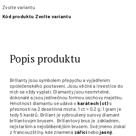
Zvolte variantu
Kód produktu
Zvolte variantu
Popis produktu
Brilianty jsou symbolem přepychu a vyjádřením
společenského postavení. Jsou věčné a investice do
nich se vždy vyplatí. Diamanty jsou nesmrtelné,
dokonalé a jsou jedinečnou formou úschovy majetku.
Hmotnost diamantu se udává v
karátech (ct)
s
přesností na 2 desetinná místa. 1 ct = 0,2 g; 1 gram je
tedy 5 karátů. Briliant je vybroušený surový diamant
briliantovým brusem. Briliantový brus je základním,
nejstarším a nejoblíbenějším brusem. Své jméno získal
z francouzštiny, kde znamená
zářící
nebo
jasný
.