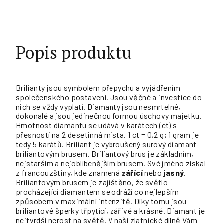
Popis produktu
Brilianty jsou symbolem přepychu a vyjádřením
společenského postavení. Jsou věčné a investice do
nich se vždy vyplatí. Diamanty jsou nesmrtelné,
dokonalé a jsou jedinečnou formou úschovy majetku.
Hmotnost diamantu se udává v karátech (ct) s
přesností na 2 desetinná místa. 1 ct = 0,2 g; 1 gram je
tedy 5 karátů. Briliant je vybroušený surový diamant
briliantovým brusem. Briliantový brus je základním,
nejstarším a nejoblíbenějším brusem. Své jméno získal
z francouzštiny, kde znamená
zářící
nebo
jasný
.
Briliantovým brusem je zajištěno, že světlo
procházející diamantem se odráží co nejlepším
způsobem v maximální intenzitě. Díky tomu jsou
briliantové šperky třpytící, zářivé a krásné. Diamant je
nejtvrdší nerost na světě. V naší zlatnické dílně Vám