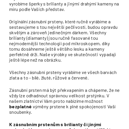
vyrobíme šperky s brilianty a jinými drahými kameny na
míru podle Vašich představ.
Originální zásnubní prsteny, které ručně vyrábíme a
sestavujeme s tou největší pečlivostí, budou opravdu
skvělým a zároveň jedinečným dárkem. Všechny
brilianty (diamanty) jsou ručně fasované tou
nejmodernější technologií pod mikroskopem, díky
tomu dosáhneme ještě většího lesku a kameny
perfektně drží. Naše výrobky ve skutečnosti vypadají
ještě lépe než na obrázku.
Všechny zásnubní prsteny vyrábíme ve všech barvách
zlata a to - bílé, žluté, růžové a červené.
Zásnubní prsten má být překvapením a chápeme, že ne
vždy lze odhadnout správnou velikost prstýnku. V
našem zlatnictví Vám proto nabízíme možnost
bezplatné
výměny prstene k plné spokojenosti Vaší
snoubenky.
K zásnubním prstenům s brilianty či jinými