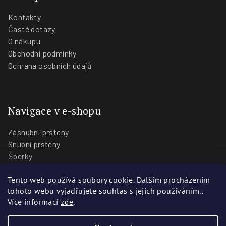
Kontakty
Časté dotazy
O nákupu
Obchodní podmínky
Ochrana osobních údajů
Navigace v e-shopu
Zásnubní prsteny
Snubní prsteny
Šperky
O nás
Tento web používá soubory cookie. Dalším procházením
Blog
tohoto webu vyjadřujete souhlas s jejich používáním..
Prodejny
Více informací
zde
.