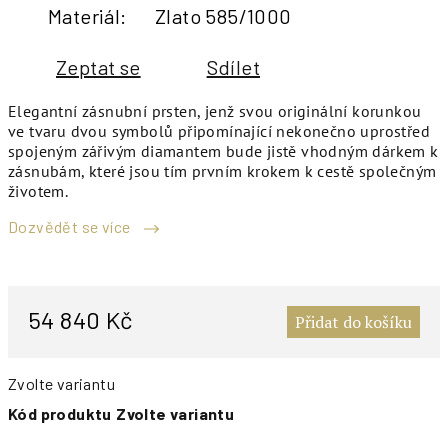
Materiál
:
Zlato 585/1000
Zeptat se
Sdílet
Elegantní zásnubní prsten, jenž svou originální korunkou
ve tvaru dvou symbolů připomínající nekonečno uprostřed
spojeným zářivým diamantem bude jistě vhodným dárkem k
zásnubám, které jsou tím prvním krokem k cestě společným
životem.
Dozvědět se více
M
c
54 840 Kč
Přidat do košíku
Zvolte variantu
Kód produktu
Zvolte variantu