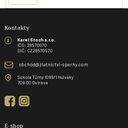
Z
á
p
Kontakty
a
Karel Stoch s.r.o.
t
IČO: 28570570
í
DIČ: CZ28570570
obchod@zlatnictvi-sperky.com
Sokola Tůmy 1099/1 Hulváky
709 00 Ostrava
E-shop