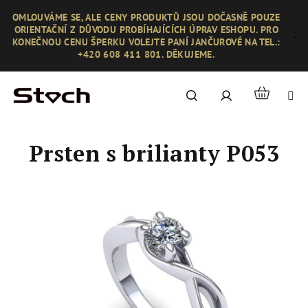
Přejít
OMLOUVÁME SE, ALE CENY PRODUKTŮ JSOU DOČASNĚ POUZE
na
ORIENTAČNÍ Z DŮVODU PROBÍHAJÍCÍCH ÚPRAV ESHOPU. PRO
obsah
KONEČNOU CENU ŠPERKU VOLEJTE PANÍ JANČUROVÉ NA TEL.:
+420 608 411 801. DĚKUJEME.
Nákupní
Hledat
Přihlášení
košík
Prsten s brilianty P053