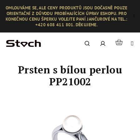
Přejít
OMLOUVÁME SE, ALE CENY PRODUKTŮ JSOU DOČASNĚ POUZE
na
ORIENTAČNÍ Z DŮVODU PROBÍHAJÍCÍCH ÚPRAV ESHOPU. PRO
obsah
KONEČNOU CENU ŠPERKU VOLEJTE PANÍ JANČUROVÉ NA TEL.:
+420 608 411 801. DĚKUJEME.
Nákupní
Hledat
Přihlášení
košík
Prsten s bílou perlou
PP21002