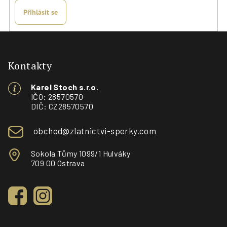
Přihlásit se
Z
á
p
Kontakty
a
Karel Stoch s.r.o.
t
IČO: 28570570
í
DIČ: CZ28570570
obchod@zlatnictvi-sperky.com
Sokola Tůmy 1099/1 Hulváky
709 00 Ostrava