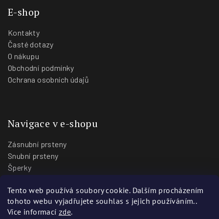
E-shop
Kontakty
Časté dotazy
O nákupu
Obchodní podmínky
Ochrana osobních údajů
Navigace v e-shopu
Zásnubní prsteny
Snubní prsteny
Šperky
O nás
Tento web používá soubory cookie. Dalším procházením
Blog
tohoto webu vyjadřujete souhlas s jejich používáním..
Prodejny
Více informací
zde
.