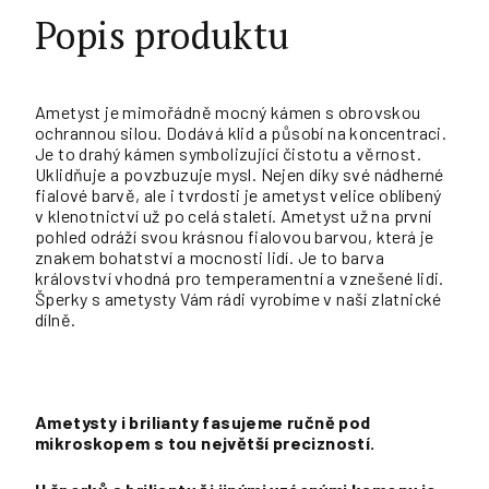
Popis produktu
Ametyst je mimořádně mocný kámen s obrovskou
ochrannou silou. Dodává klid a působí na koncentraci.
Je to drahý kámen symbolizující čistotu a věrnost.
Uklidňuje a povzbuzuje mysl. Nejen díky své nádherné
fialové barvě, ale i tvrdosti je ametyst velice oblíbený
v klenotnictví už po celá staletí. Ametyst už na první
pohled odráží svou krásnou fialovou barvou, která je
znakem bohatství a mocnosti lidí. Je to barva
království vhodná pro temperamentní a vznešené lidi.
Šperky s ametysty Vám rádi vyrobíme v naší zlatnické
dílně.
Ametysty i brilianty fasujeme ručně pod
mikroskopem s tou největší precizností.