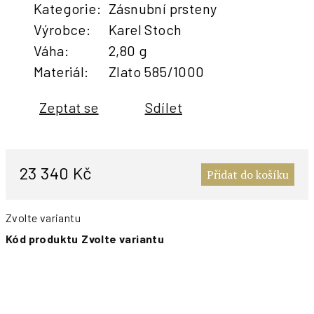
Kategorie
:
Zásnubní prsteny
Výrobce
:
Karel Stoch
Váha
:
2,80 g
Materiál
:
Zlato 585/1000
Zeptat se
Sdílet
M
c
23 340 Kč
Přidat do košíku
Zvolte variantu
Kód produktu
Zvolte variantu