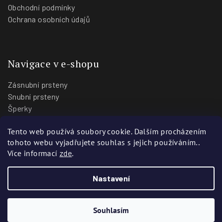
Obchodní podmínky
Ochrana osobních údajů
Navigace v e-shopu
Zásnubní prsteny
Snubní prsteny
Šperky
O nás
Tento web používá soubory cookie. Dalším procházením
Blog
tohoto webu vyjadřujete souhlas s jejich používáním..
Prodejny
Více informací
zde
.
Nastavení
Copyright 2026
Zlatnictví Stoch
. Všechna práva vyhrazena.
Vytvořili
Webotvůrci.cz
Souhlasím
Vytvořil Shoptet