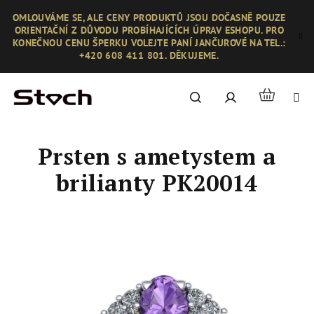
Přejít
OMLOUVÁME SE, ALE CENY PRODUKTŮ JSOU DOČASNĚ POUZE
na
ORIENTAČNÍ Z DŮVODU PROBÍHAJÍCÍCH ÚPRAV ESHOPU. PRO
obsah
KONEČNOU CENU ŠPERKU VOLEJTE PANÍ JANČUROVÉ NA TEL.:
+420 608 411 801. DĚKUJEME.
Nákupní
Hledat
Přihlášení
košík
Prsten s ametystem a
brilianty PK20014