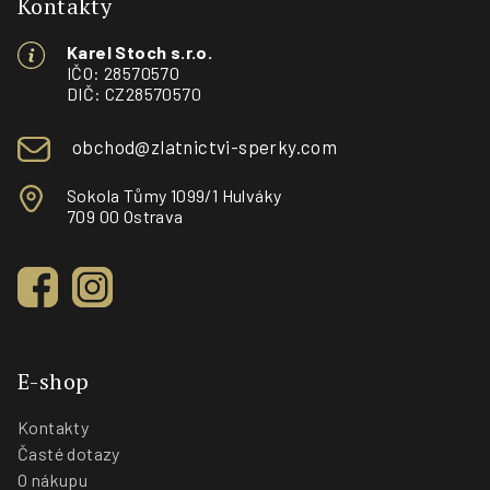
p
Kontakty
a
Karel Stoch s.r.o.
t
IČO: 28570570
í
DIČ: CZ28570570
obchod@zlatnictvi-sperky.com
Sokola Tůmy 1099/1 Hulváky
709 00 Ostrava
E-shop
Kontakty
Časté dotazy
O nákupu