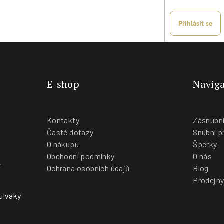
Přihlásit se
E-shop
Naviga
Kontakty
Zásnubní
Časté dotazy
Snubní p
O nákupu
Šperky
Obchodní podmínky
O nás
-
Ochrana osobních údajů
Blog
Prodejn
ulváky