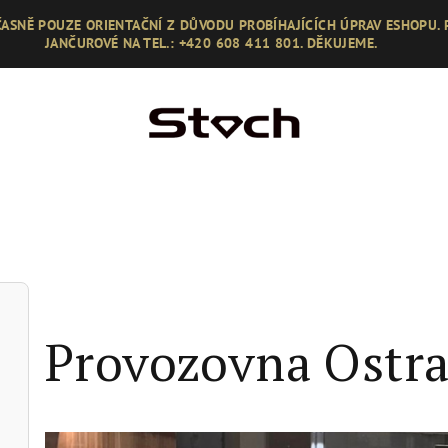
ASNĚ POUZE ORIENTAČNÍ Z DŮVODU PROBÍHAJÍCÍCH ÚPRAV ESHOPU.
JANČUROVÉ NA TEL.: +420 608 411 801. DĚKUJEME.
Provozovna Ostra