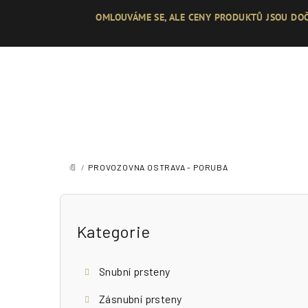
Přejít
OMLOUVÁME SE, ALE CENY PRODUKTŮ JSOU DOČ
na
obsah
/
PROVOZOVNA OSTRAVA - PORUBA
DOMŮ
P
o
Přeskočit
Kategorie
kategorie
s
Snubní prsteny
t
Zásnubní prsteny