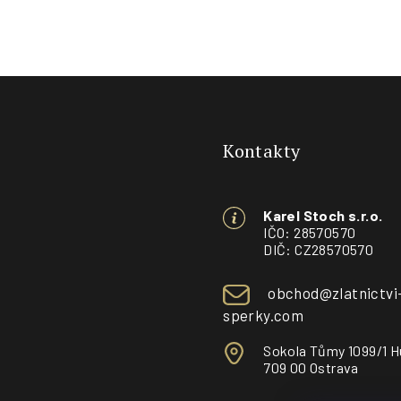
Z
á
Kontakty
p
a
Karel Stoch s.r.o.
t
IČO: 28570570
DIČ: CZ28570570
í
obchod@zlatnictvi
sperky.com
Sokola Tůmy 1099/1 H
709 00 Ostrava