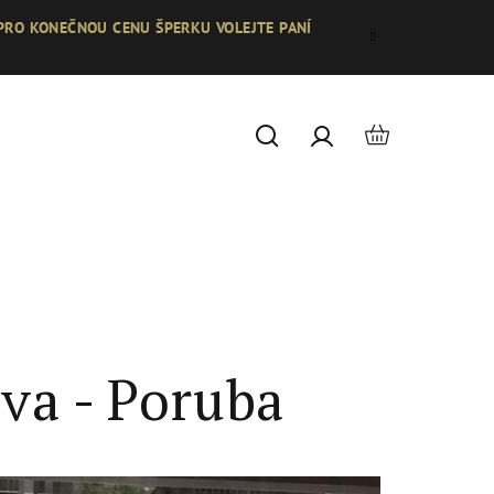
 PRO KONEČNOU CENU ŠPERKU VOLEJTE PANÍ
Nákupní
Hledat
Přihlášení
košík
va - Poruba