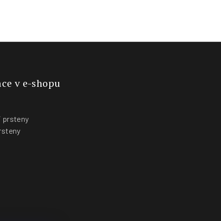
ce v e-shopu
 prsteny
rsteny
y