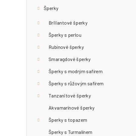
r
Šperky
a
n
Briliantové šperky
n
Šperky s perlou
í
Rubínové šperky
p
Smaragdové šperky
a
Šperky s modrým safírem
n
Šperky s růžovým safírem
e
Tanzanitové šperky
l
Akvamarínové šperky
Šperky s topazem
Šperky s Turmalínem