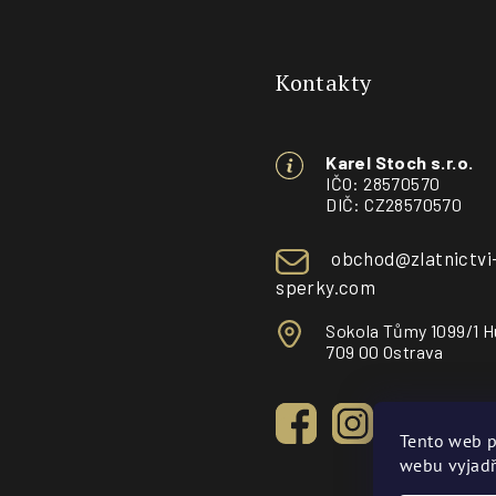
Z
á
Kontakty
p
a
Karel Stoch s.r.o.
t
IČO: 28570570
DIČ: CZ28570570
í
obchod@zlatnictvi
sperky.com
Sokola Tůmy 1099/1 H
709 00 Ostrava
Tento web p
webu vyjadř