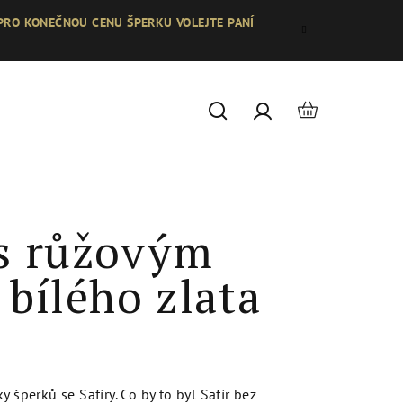
 PRO KONEČNOU CENU ŠPERKU VOLEJTE PANÍ
Nákupní
Hledat
Přihlášení
košík
 s růžovým
 bílého zlata
 šperků se Safíry. Co by to byl Safír bez