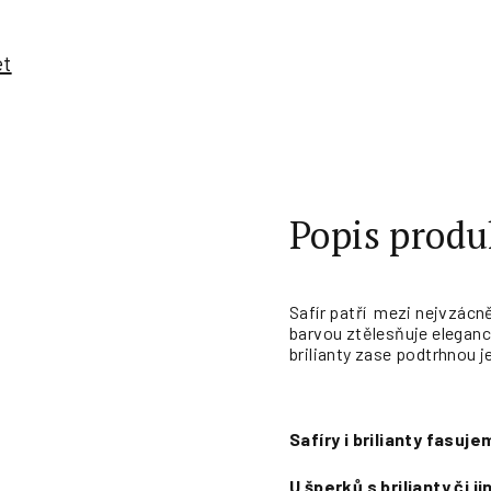
et
Popis produ
Safír patří mezi nejvzácn
barvou ztělesňuje eleganci
brilianty zase podtrhnou j
Safíry i brilianty fasu
U šperků s brilianty či 