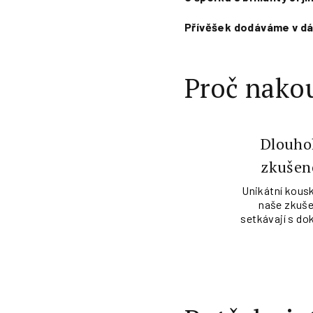
Přívěšek dodáváme v dár
Proč nakou
Dlouho
zkušen
Unikátní kousk
naše zkuše
setkávají s do