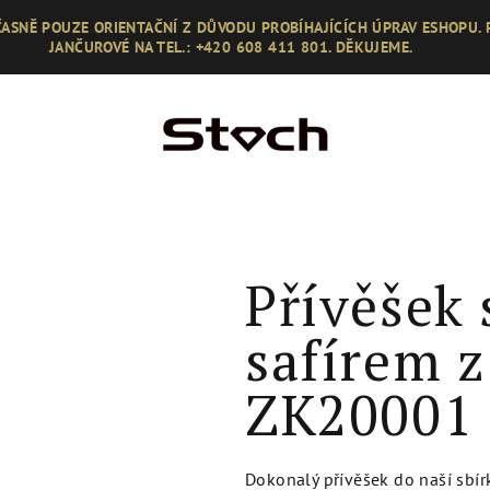
ASNĚ POUZE ORIENTAČNÍ Z DŮVODU PROBÍHAJÍCÍCH ÚPRAV ESHOPU.
JANČUROVÉ NA TEL.: +420 608 411 801. DĚKUJEME.
Přívěšek
safírem z
ZK20001
Dokonalý přívěšek do naší sbírky