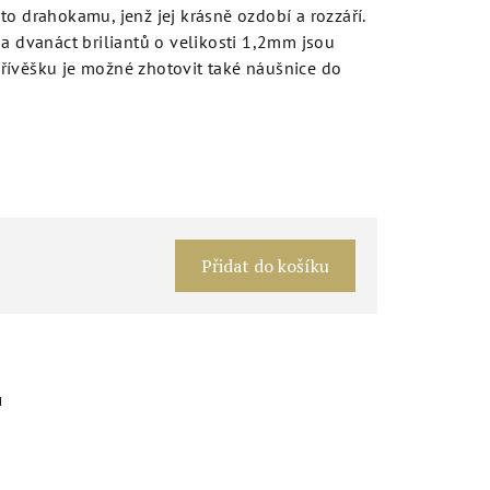
to drahokamu, jenž jej krásně ozdobí a rozzáří.
 a dvanáct briliantů o velikosti 1,2mm jsou
řívěšku je možné zhotovit také náušnice do
Měrná
cena:
Přidat do košíku
u