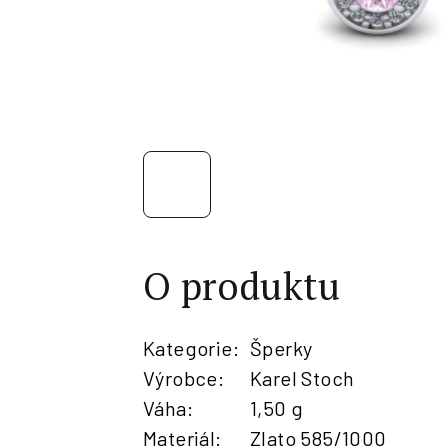
O produktu
Kategorie
:
Šperky
Výrobce
:
Karel Stoch
Váha
:
1,50 g
Materiál
:
Zlato 585/1000