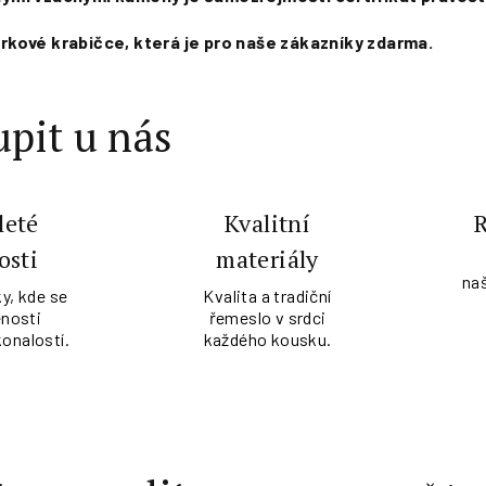
kové krabičce, která je pro naše zákazníky zdarma.
pit u nás
leté
Kvalitní
osti
materiály
na
y, kde se
Kvalita a tradiční
nosti
řemeslo v srdci
konalostí.
každého kousku.