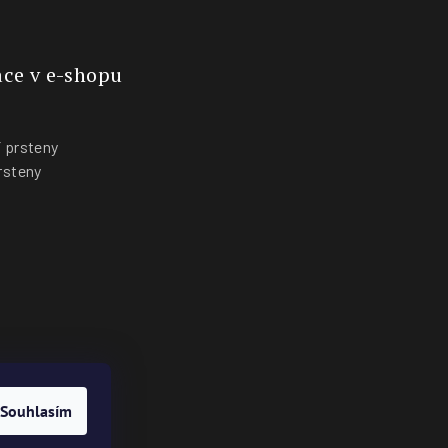
ce v e-shopu
 prsteny
rsteny
y
Souhlasím