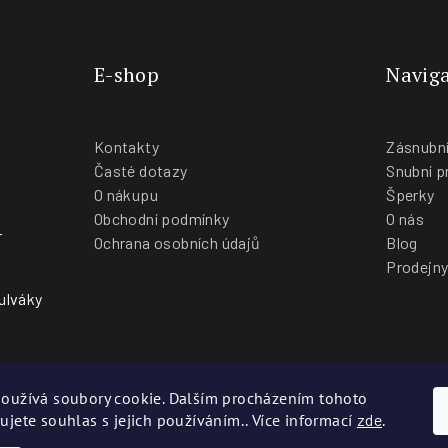
E-shop
Naviga
Kontakty
Zásnubní
Časté dotazy
Snubní p
O nákupu
Šperky
Obchodní podmínky
O nás
-
Ochrana osobních údajů
Blog
Prodejn
ulváky
oužívá soubory cookie. Dalším procházením tohoto
ujete souhlas s jejich používáním.. Více informací
zde
.