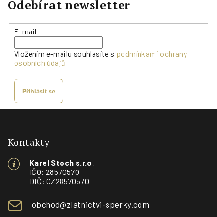
Odebírat newsletter
E-mail
Vložením e-mailu souhlasíte s
podmínkami ochrany
osobních údajů
Přihlásit se
Z
á
p
Kontakty
a
Karel Stoch s.r.o.
t
IČO: 28570570
í
DIČ: CZ28570570
obchod@zlatnictvi-sperky.com