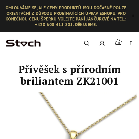
Přejít
OMLOUVÁME SE, ALE CENY PRODUKTŮ JSOU DOČASNĚ POUZE
na
ORIENTAČNÍ Z DŮVODU PROBÍHAJÍCÍCH ÚPRAV ESHOPU. PRO
obsah
KONEČNOU CENU ŠPERKU VOLEJTE PANÍ JANČUROVÉ NA TEL.:
+420 608 411 801. DĚKUJEME.
Nákupní
Hledat
Přihlášení
košík
Přívěšek s přírodním
briliantem ZK21001