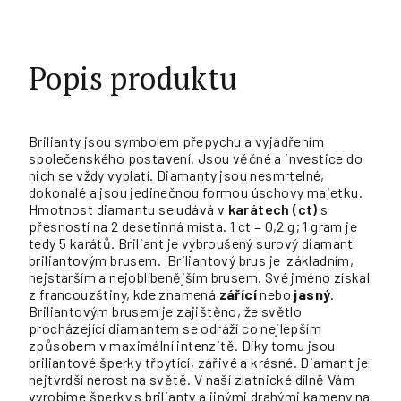
Popis produktu
Brilianty jsou symbolem přepychu a vyjádřením
společenského postavení. Jsou věčné a investice do
nich se vždy vyplatí. Diamanty jsou nesmrtelné,
dokonalé a jsou jedinečnou formou úschovy majetku.
Hmotnost diamantu se udává v
karátech (ct)
s
přesností na 2 desetinná místa. 1 ct = 0,2 g; 1 gram je
tedy 5 karátů. Briliant je vybroušený surový diamant
briliantovým brusem. Briliantový brus je základním,
nejstarším a nejoblíbenějším brusem. Své jméno získal
z francouzštiny, kde znamená
zářící
nebo
jasný
.
Briliantovým brusem je zajištěno, že světlo
procházející diamantem se odráží co nejlepším
způsobem v maximální intenzitě. Díky tomu jsou
briliantové šperky třpytící, zářivé a krásné. Diamant je
nejtvrdší nerost na světě. V naší zlatnické dílně Vám
vyrobíme šperky s brilianty a jinými drahými kameny na