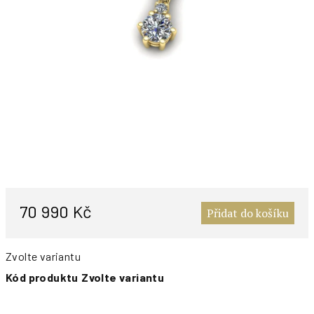
M
c
70 990 Kč
Přidat do košíku
Zvolte variantu
Kód produktu
Zvolte variantu