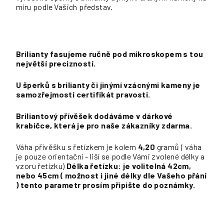
míru podle Vašich představ.
Brilianty fasujeme ručně pod mikroskopem s tou
největší precizností.
U šperků s brilianty či jinými vzácnými kameny je
samozřejmostí certifikát pravosti.
Briliantový přívěšek dodáváme v dárkové
krabičce, která je pro naše zákazníky zdarma.
Váha přívěšku s řetízkem je kolem
4,20
gramů ( váha
je pouze orientační - liší se podle Vámi zvolené délky a
vzoru řetízku)
Délka řetízku: je volitelná 42cm,
nebo 45cm ( možnost i jiné délky dle Vašeho přání
) tento parametr prosím připište do poznámky.