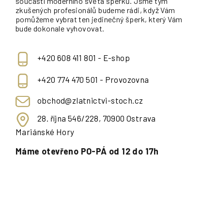
součástí moderního světa šperků. Jsme tým
zkušených profesionálů budeme rádi, když Vám
pomůžeme vybrat ten jedinečný šperk, který Vám
bude dokonale vyhovovat.
+420 608 411 801 - E-shop
+420 774 470 501 - Provozovna
obchod@zlatnictvi-stoch.cz
28. října 546/228, 70900 Ostrava
Mariánské Hory
Máme otevřeno PO-PÁ od 12 do 17h