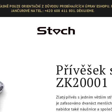
ASNĚ POUZE ORIENTAČNÍ Z DŮVODU PROBÍHAJÍCÍCH ÚPRAV ESHOPU.
JANČUROVÉ NA TEL.: +420 608 411 801. DĚKUJEME.
Přívěšek 
ZK20001
Zlatý přívěs s jedním větším 
je zafasováno dvanáct menších
nabídce také náušnice a společn