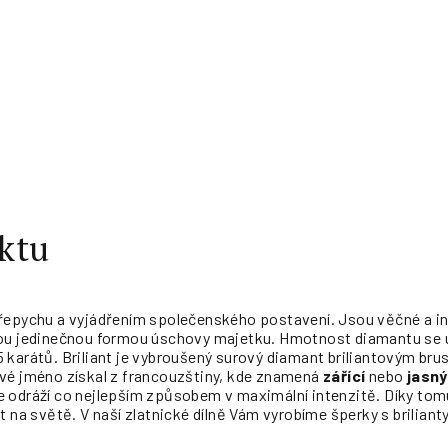
ktu
řepychu a vyjádřením společenského postavení. Jsou věčné a inv
sou jedinečnou formou úschovy majetku. Hmotnost diamantu se
dy 5 karátů. Briliant je vybroušený surový diamant briliantovým br
vé jméno získal z francouzštiny, kde znamená
zářící
nebo
jasný
odráží co nejlepším způsobem v maximální intenzitě. Díky tomu j
t na světě. V naší zlatnické dílně Vám vyrobíme šperky s brilian