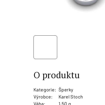
O produktu
Kategorie
:
Šperky
Výrobce
:
Karel Stoch
Váha
:
1,50 g