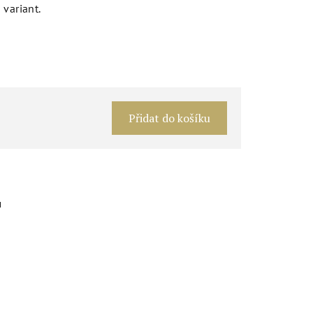
 variant.
Měrná
cena:
Přidat do košíku
u