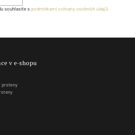
lu souhlasíte s
podmínkami ochrany osobních údajů
ce v e-shopu
 prsteny
rsteny
y