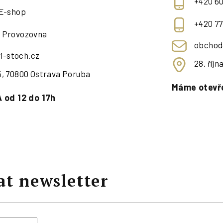
+420 60
 E-shop
+420 77
- Provozovna
obchod
i-stoch.cz
28. říj
95, 70800 Ostrava Poruba
Máme otevře
 od 12 do 17h
at newsletter