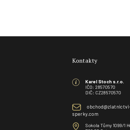
Z
á
Kontakty
p
a
Karel Stoch s.r.o.
t
IČO: 28570570
DIČ: CZ28570570
í
obchod@zlatnictvi
sperky.com
Sokola Tůmy 1099/1 H