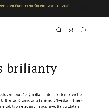
 PRO KONEČNOU CENU ŠPERKU VOLEJTE PANÍ
Nákupní
Hledat
Přihlášení
košík
s brilianty
středovým broušeným diamantem, kolem kterého
 briliantů. K tomuto krásnému přívěšku máme v
ě tak tvoří elegantní soupravu. Barvu zlata si