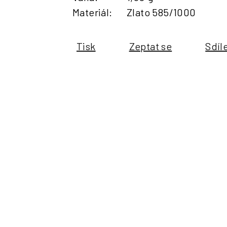
Materiál
:
Zlato 585/1000
Tisk
Zeptat se
Sdíl