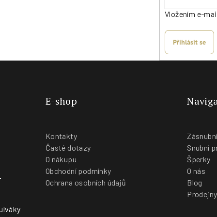
Vložením e-mai
Přihlásit se
E-shop
Naviga
Kontakty
Zásnubní
Časté dotazy
Snubní p
O nákupu
Šperky
Obchodní podmínky
O nás
-
Ochrana osobních údajů
Blog
Prodejn
ulváky