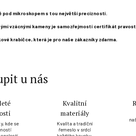
ě pod mikroskopem s tou největší precizností.
jinými vzácnými kameny je samozřejmostí certifikát pravost
ové krabičce, která je pro naše zákazníky zdarma.
pit u nás
leté
Kvalitní
osti
materiály
na
y, kde se
Kvalita a tradiční
nosti
řemeslo v srdci
konalostí.
každého kousku.