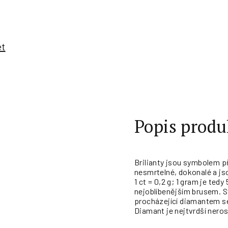
et
Popis produ
Brilianty jsou symbolem p
nesmrtelné, dokonalé a j
1 ct = 0,2 g; 1 gram je te
nejoblíbenějším brusem. S
procházející diamantem se 
Diamant je nejtvrdší neros