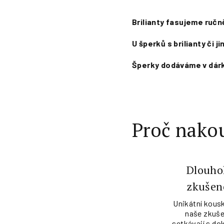
Brilianty fasujeme ručn
U šperků s brilianty či 
Šperky dodáváme v dárk
Proč nakou
Dlouho
zkušen
Unikátní kousk
naše zkuše
setkávají s do