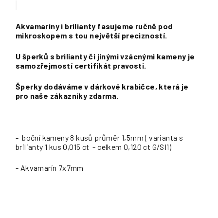
Akvamaríny i brilianty fasujeme ručně pod
mikroskopem s tou největší precizností.
U šperků s brilianty či jinými vzácnými kameny je
samozřejmostí certifikát pravosti.
Šperky dodáváme v dárkové krabičce, která je
pro naše zákazníky zdarma.
- boční kameny 8 kusů průměr 1,5mm ( varianta s
brilianty 1 kus 0,015 ct - celkem 0,120 ct G/SI1)
- Akvamarín 7x7mm