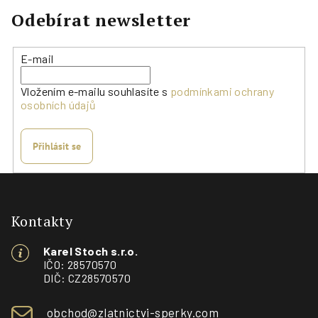
Odebírat newsletter
E-mail
Vložením e-mailu souhlasíte s
podmínkami ochrany
osobních údajů
Přihlásit se
Z
á
p
Kontakty
a
Karel Stoch s.r.o.
t
IČO: 28570570
í
DIČ: CZ28570570
obchod@zlatnictvi-sperky.com