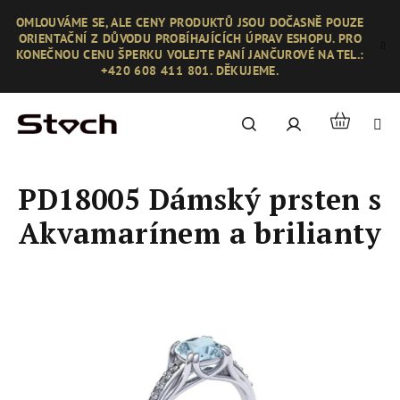
Přejít
OMLOUVÁME SE, ALE CENY PRODUKTŮ JSOU DOČASNĚ POUZE
na
ORIENTAČNÍ Z DŮVODU PROBÍHAJÍCÍCH ÚPRAV ESHOPU. PRO
obsah
KONEČNOU CENU ŠPERKU VOLEJTE PANÍ JANČUROVÉ NA TEL.:
+420 608 411 801. DĚKUJEME.
Nákupní
Hledat
Přihlášení
košík
PD18005 Dámský prsten s
Akvamarínem a brilianty