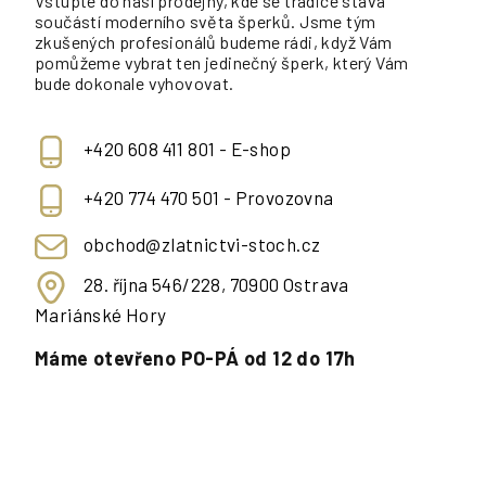
Vstupte do naší prodejny, kde se tradice stává
součástí moderního světa šperků. Jsme tým
zkušených profesionálů budeme rádi, když Vám
pomůžeme vybrat ten jedinečný šperk, který Vám
bude dokonale vyhovovat.
+420 608 411 801 - E-shop
+420 774 470 501 - Provozovna
obchod@zlatnictvi-stoch.cz
28. října 546/228, 70900 Ostrava
Mariánské Hory
Máme otevřeno PO-PÁ od 12 do 17h