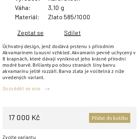
Váha
:
3,10 g
Materiál
:
Zlato 585/1000
Zeptat se
Sdílet
Úchvatný design, jenž dodává prstenu s přírodním
Akvamarínem luxusní vzhkled. Akvamarín pevně uchycený v
8 krapnách, které dávají vyniknout jeho krásné přírodní
modré barvě. Brilianty po obou stranách šíny barvu
akvamarínu ještě rozzáří. Barva zlata je volitelná z níže
uvedených variant.
Dozvědět se více
M
c
17 000 Kč
Přidat do košíku
Zvolte variantu