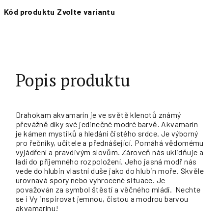
Kód produktu
Zvolte variantu
Popis produktu
Drahokam akvamarín je ve světě klenotů známý
převážně díky své jedinečné modré barvě. Akvamarín
je kámen mystiků a hledání čistého srdce. Je výborný
pro řečníky, učitele a přednášející. Pomáhá vědomému
vyjádření a pravdivým slovům. Zároveň nás uklidňuje a
ladí do příjemného rozpoložení. Jeho jasná modř nás
vede do hlubin vlastní duše jako do hlubin moře. Skvěle
urovnavá spory nebo vyhrocené situace. Je
považován za symbol štěstí a věčného mládí. Nechte
se i Vy inspirovat jemnou, čistou a modrou barvou
akvamarínu!