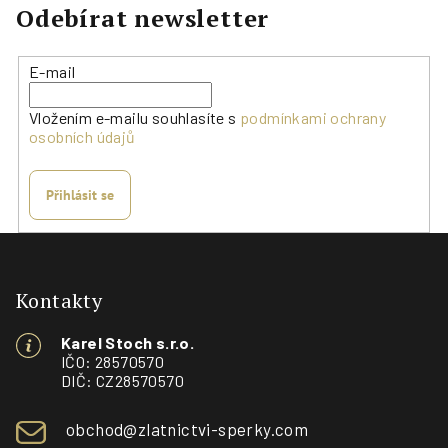
Odebírat newsletter
E-mail
Vložením e-mailu souhlasíte s
podmínkami ochrany
osobních údajů
Přihlásit se
Z
á
p
Kontakty
a
Karel Stoch s.r.o.
t
IČO: 28570570
í
DIČ: CZ28570570
obchod@zlatnictvi-sperky.com