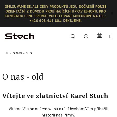
Přejít
OMLOUVÁME SE, ALE CENY PRODUKTŮ JSOU DOČASNĚ POUZE
na
ORIENTAČNÍ Z DŮVODU PROBÍHAJÍCÍCH ÚPRAV ESHOPU. PRO
obsah
KONEČNOU CENU ŠPERKU VOLEJTE PANÍ JANČUROVÉ NA TEL.:
+420 608 411 801. DĚKUJEME.
Nákupní
Hledat
Přihlášení
košík
/
O NAS - OLD
DOMŮ
O nas - old
Vítejte ve zlatnictví Karel Stoch
Vítáme Vás na našem webu a rádi bychom Vám přiblížili
historii naší firmy.