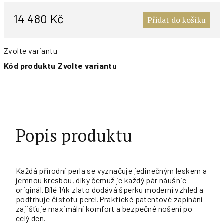
M
c
14 480 Kč
Přidat do košíku
Zvolte variantu
Kód produktu
Zvolte variantu
Popis produktu
Každá přírodní perla se vyznačuje jedinečným leskem a
jemnou kresbou, díky čemuž je každý pár náušnic
originál.Bílé 14k zlato dodává šperku moderní vzhled a
podtrhuje čistotu perel.Praktické patentové zapínání
zajišťuje maximální komfort a bezpečné nošení po
celý den.