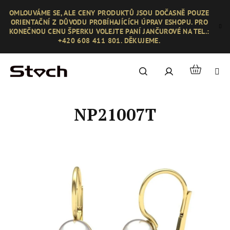
Přejít
OMLOUVÁME SE, ALE CENY PRODUKTŮ JSOU DOČASNĚ POUZE
na
ORIENTAČNÍ Z DŮVODU PROBÍHAJÍCÍCH ÚPRAV ESHOPU. PRO
obsah
KONEČNOU CENU ŠPERKU VOLEJTE PANÍ JANČUROVÉ NA TEL.:
+420 608 411 801. DĚKUJEME.
Nákupní
Hledat
Přihlášení
košík
NP21007T