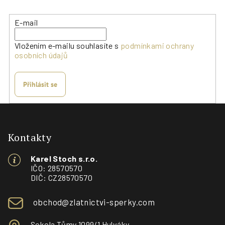
E-mail
Vložením e-mailu souhlasíte s
podmínkami ochrany
osobních údajů
Přihlásit se
Z
á
p
Kontakty
a
Karel Stoch s.r.o.
t
IČO: 28570570
í
DIČ: CZ28570570
obchod@zlatnictvi-sperky.com
Sokola Tůmy 1099/1 Hulváky