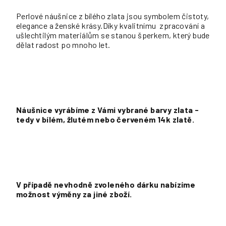
Perlové náušnice z bílého zlata jsou symbolem čistoty,
elegance a ženské krásy.Díky kvalitnímu zpracování a
ušlechtilým materiálům se stanou šperkem, který bude
dělat radost po mnoho let.
Náušnice vyrábíme z Vámi vybrané barvy zlata -
tedy v bílém, žlutém nebo červeném 14k zlatě.
V případě nevhodně zvoleného dárku nabízíme
možnost výměny za jiné zboží.