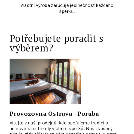
Vlastní výroba zaručuje jedinečnost každého
šperku.
Potřebujete poradit s
výběrem?
Provozovna Ostrava - Poruba
Vítejte v naší prodejně, kde spojujeme tradici s
nejnovějšími trendy v oboru šperků. Náš zkušený
tým je vždy připraven Vám poradit a pomoci vybrat