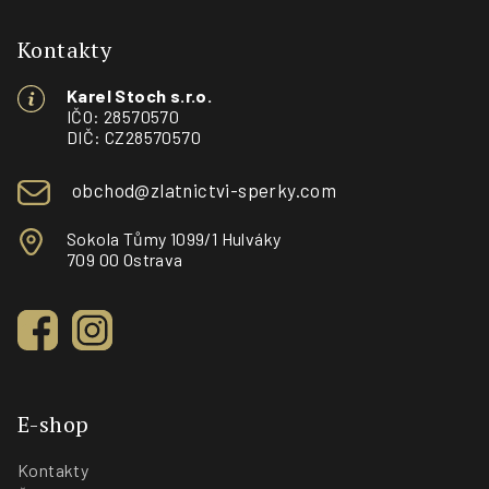
á
p
Kontakty
a
Karel Stoch s.r.o.
t
IČO: 28570570
í
DIČ: CZ28570570
obchod@zlatnictvi-sperky.com
Sokola Tůmy 1099/1 Hulváky
709 00 Ostrava
E-shop
Kontakty