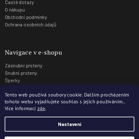
Časté dotazy
O nákupu
Obchodní podmínky
Ochrana osobních údajů
Navigace v e-shopu
Zásnubní prsteny
Snubní prsteny
Šperky
O nás
Tento web používá soubory cookie. Dalším procházením
Blog
tohoto webu vyjadřujete souhlas s jejich používáním..
Prodejny
Více informací
zde
.
Nastavení
Copyright 2026
Zlatnictví Stoch
. Všechna práva vyhrazena.
Vytvořili
Webotvůrci.cz