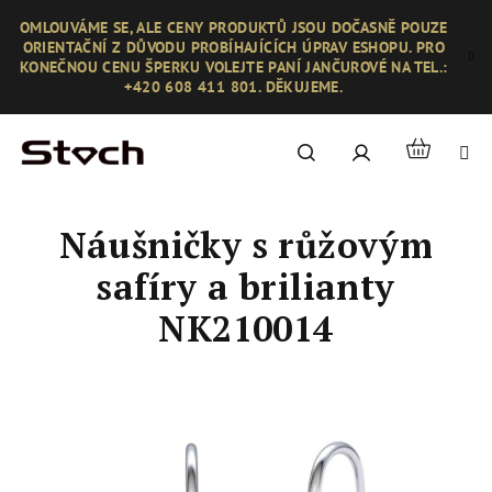
Přejít
OMLOUVÁME SE, ALE CENY PRODUKTŮ JSOU DOČASNĚ POUZE
na
ORIENTAČNÍ Z DŮVODU PROBÍHAJÍCÍCH ÚPRAV ESHOPU. PRO
obsah
KONEČNOU CENU ŠPERKU VOLEJTE PANÍ JANČUROVÉ NA TEL.:
+420 608 411 801. DĚKUJEME.
Nákupní
Hledat
Přihlášení
košík
Náušničky s růžovým
safíry a brilianty
NK210014