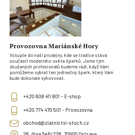
Provozovna Mariánské Hory
Vstupte do naší prodejny, kde se tradice stává
součástí moderního světa šperků. Jsme tým
zkušených profesionálů budeme rádi, když Vám
pomůžeme vybrat ten jedinečný šperk, který Vám
bude dokonale vyhovovat.
+420 608 411 801 - E-shop
+420 774 470 501 - Provozovna
obchod@zlatnictvi-stoch.cz
28. října 546/228, 70900 Ostrava