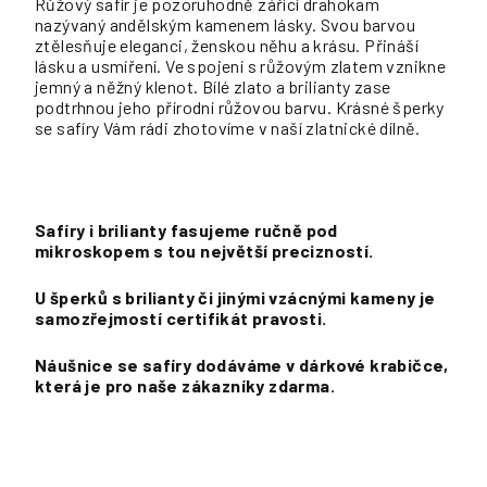
Růžový safír je pozoruhodně zářící drahokam
nazývaný andělským kamenem lásky. Svou barvou
ztělesňuje eleganci, ženskou něhu a krásu. Přináší
lásku a usmíření. Ve spojení s růžovým zlatem vznikne
jemný a něžný klenot. Bílé zlato a brilianty zase
podtrhnou jeho přírodní růžovou barvu. Krásné šperky
se safíry Vám rádi zhotovíme v naší zlatnické dílně.
Safíry i brilianty fasujeme ručně pod
mikroskopem s tou největší precizností.
U šperků s brilianty či jinými vzácnými kameny je
samozřejmostí certifikát pravosti.
Náušnice se safíry dodáváme v dárkové krabičce,
která je pro naše zákazníky zdarma.