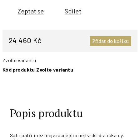
Zeptat se
Sdílet
M
c
24 460 Kč
Přidat do košíku
Zvolte variantu
Kód produktu
Zvolte variantu
Popis produktu
Safír patří mezi nejvzácnější a nejtvrdší drahokamy.