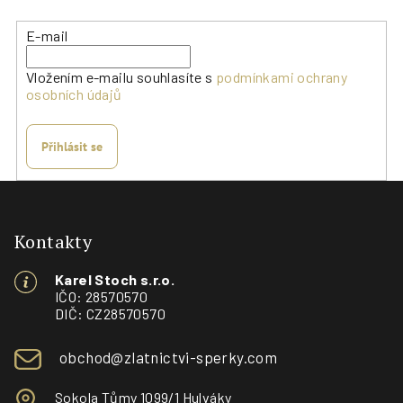
E-mail
Vložením e-mailu souhlasíte s
podmínkami ochrany
osobních údajů
Přihlásit se
Z
á
p
Kontakty
a
Karel Stoch s.r.o.
t
IČO: 28570570
í
DIČ: CZ28570570
obchod@zlatnictvi-sperky.com
Sokola Tůmy 1099/1 Hulváky