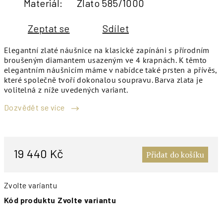
Materiál
:
Zlato 585/1000
Zeptat se
Sdílet
Elegantní zlaté náušnice na klasické zapínáni s přírodním
broušeným diamantem usazeným ve 4 krapnách. K těmto
elegantním náušnicím máme v nabídce také prsten a přívěs,
které společně tvoří dokonalou soupravu. Barva zlata je
volitelná z níže uvedených variant.
Dozvědět se více
M
c
19 440 Kč
Přidat do košíku
Zvolte variantu
Kód produktu
Zvolte variantu