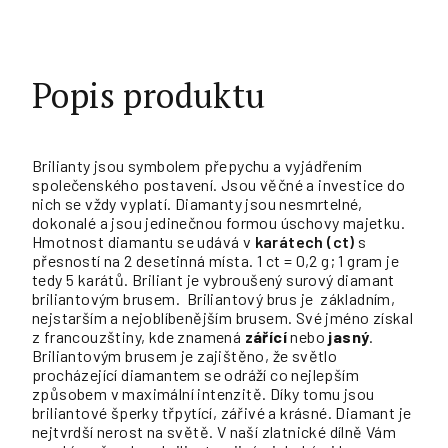
Popis produktu
Brilianty jsou symbolem přepychu a vyjádřením
společenského postavení. Jsou věčné a investice do
nich se vždy vyplatí. Diamanty jsou nesmrtelné,
dokonalé a jsou jedinečnou formou úschovy majetku.
Hmotnost diamantu se udává v
karátech (ct)
s
přesností na 2 desetinná místa. 1 ct = 0,2 g; 1 gram je
tedy 5 karátů. Briliant je vybroušený surový diamant
briliantovým brusem. Briliantový brus je základním,
nejstarším a nejoblíbenějším brusem. Své jméno získal
z francouzštiny, kde znamená
zářící
nebo
jasný
.
Briliantovým brusem je zajištěno, že světlo
procházející diamantem se odráží co nejlepším
způsobem v maximální intenzitě. Díky tomu jsou
briliantové šperky třpytící, zářivé a krásné. Diamant je
nejtvrdší nerost na světě. V naší zlatnické dílně Vám