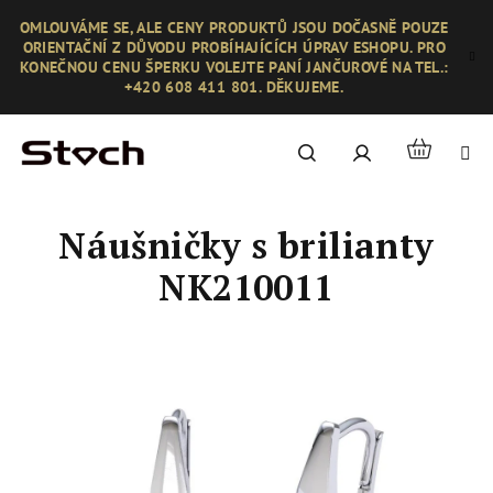
Přejít
OMLOUVÁME SE, ALE CENY PRODUKTŮ JSOU DOČASNĚ POUZE
na
ORIENTAČNÍ Z DŮVODU PROBÍHAJÍCÍCH ÚPRAV ESHOPU. PRO
obsah
KONEČNOU CENU ŠPERKU VOLEJTE PANÍ JANČUROVÉ NA TEL.:
+420 608 411 801. DĚKUJEME.
Nákupní
Hledat
Přihlášení
košík
Náušničky s brilianty
NK210011