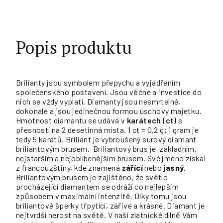
Popis produktu
Brilianty jsou symbolem přepychu a vyjádřením
společenského postavení. Jsou věčné a investice do
nich se vždy vyplatí. Diamanty jsou nesmrtelné,
dokonalé a jsou jedinečnou formou úschovy majetku.
Hmotnost diamantu se udává v
karátech (ct)
s
přesností na 2 desetinná místa. 1 ct = 0,2 g; 1 gram je
tedy 5 karátů. Briliant je vybroušený surový diamant
briliantovým brusem. Briliantový brus je základním,
nejstarším a nejoblíbenějším brusem. Své jméno získal
z francouzštiny, kde znamená
zářící
nebo
jasný
.
Briliantovým brusem je zajištěno, že světlo
procházející diamantem se odráží co nejlepším
způsobem v maximální intenzitě. Díky tomu jsou
briliantové šperky třpytící, zářivé a krásné. Diamant je
nejtvrdší nerost na světě. V naší zlatnické dílně Vám