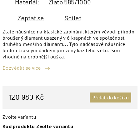
Materiál
:
Zlato 585/1000
Zeptat se
Sdílet
Zlaté náušnice na klasické zapínání, kterým vévodí přírodní
broušený diamant usazený v 6 krapnách ve společnosti
druhého menšího diamantu. . Tyto nadčasové náušnice
budou krásným dárkem pro ženy každého věku. Jsou
vhodné na drobnější ouška.
Dozvědět se více
M
c
120 980 Kč
Přidat do košíku
Zvolte variantu
Kód produktu
Zvolte variantu