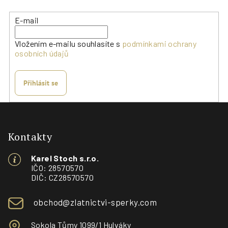
E-mail
Vložením e-mailu souhlasíte s
podmínkami ochrany
osobních údajů
Přihlásit se
Z
á
p
Kontakty
a
Karel Stoch s.r.o.
t
IČO: 28570570
í
DIČ: CZ28570570
obchod@zlatnictvi-sperky.com
Sokola Tůmy 1099/1 Hulváky