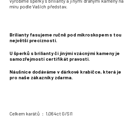
vyrobíme šperky s brilianty a jinými drahými kameny na
míru podle Vašich představ.
Brilianty fasujeme ručně pod mikroskopem s tou
největší precizností.
U šperků s brilianty či jinými vzácnými kameny je
samozřejmostí certifikát pravosti.
Náušnice dodáváme v dárkové krabičce, která je
pro naše zákazníky zdarma.
Celkem karátů : 1,064ct G/SI1