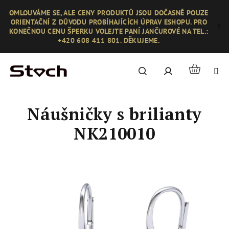
Přejít
OMLOUVÁME SE, ALE CENY PRODUKTŮ JSOU DOČASNĚ POUZE
na
ORIENTAČNÍ Z DŮVODU PROBÍHAJÍCÍCH ÚPRAV ESHOPU. PRO
obsah
KONEČNOU CENU ŠPERKU VOLEJTE PANÍ JANČUROVÉ NA TEL.:
+420 608 411 801. DĚKUJEME.
Nákupní
Hledat
Přihlášení
košík
Náušničky s brilianty
NK210010