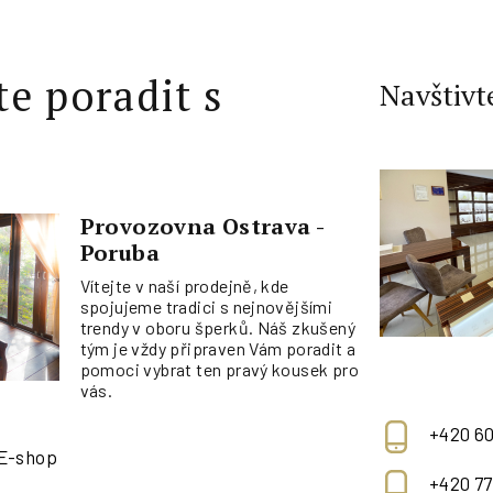
te poradit s
Navštivt
Provozovna Ostrava -
Poruba
Vítejte v naší prodejně, kde
spojujeme tradici s nejnovějšími
trendy v oboru šperků. Náš zkušený
tým je vždy připraven Vám poradit a
pomoci vybrat ten pravý kousek pro
vás.
+420 60
 E-shop
+420 77