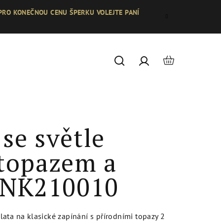
 PRO KONEČNOU CENU ŠPERKU VOLEJTE PANÍ
Nákupní
Hledat
Přihlášení
košík
se světle
topazem a
y NK210010
ata na klasické zapínání s přírodními topazy 2