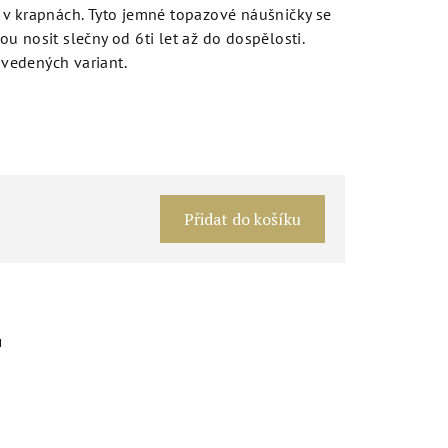
 v krapnách. Tyto jemné topazové náušničky se
u nosit slečny od 6ti let až do dospělosti.
 uvedených variant.
Měrná
cena:
Přidat do košíku
u