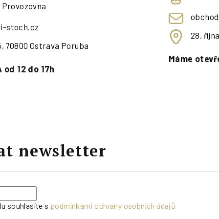
- Provozovna
obchod
i-stoch.cz
28. říj
95, 70800 Ostrava Poruba
Máme otevře
 od 12 do 17h
at newsletter
lu souhlasíte s
podmínkami ochrany osobních údajů