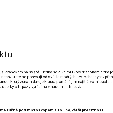
ktu
jší drahokam na světě. Jedná se o velmi tvrdý drahokam a tím je
ínech, které se pohybují od světle modrých tzv. nebeských, přes
lunce, který ženám daruje krásu, pomáhá jim najít životní cestu
é šperky s topazy vyrábíme v našem zlatnictví.
jeme ručně pod mikroskopem s tou největší precizností.