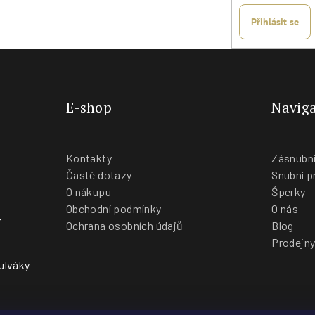
Přihlásit se
E-shop
Naviga
Kontakty
Zásnubní
Časté dotazy
Snubní p
O nákupu
Šperky
Obchodní podmínky
O nás
-
Ochrana osobních údajů
Blog
Prodejn
ulváky