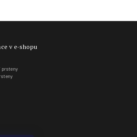
ce v e-shopu
 prsteny
rsteny
y