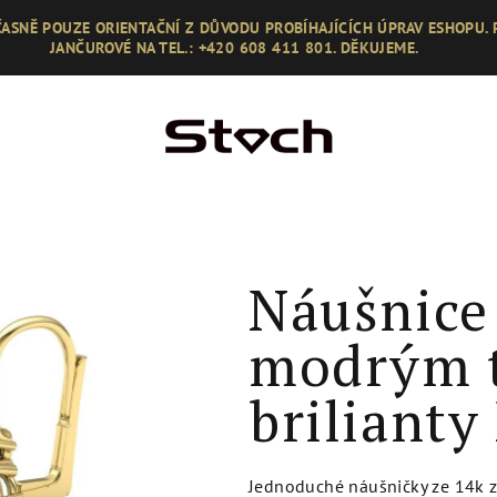
ASNĚ POUZE ORIENTAČNÍ Z DŮVODU PROBÍHAJÍCÍCH ÚPRAV ESHOPU.
JANČUROVÉ NA TEL.: +420 608 411 801. DĚKUJEME.
Náušnice 
modrým 
briliant
Jednoduché náušničky ze 14k zl