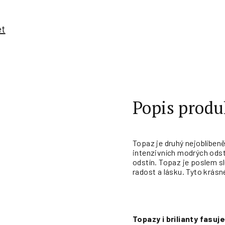
et
Popis produ
Topaz je druhý nejoblíbeně
intenzivních modrých odst
odstín. Topaz je poslem s
radost a lásku. Tyto krásn
Topazy i brilianty fasu