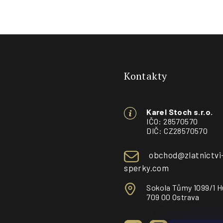
Z
á
Kontakty
p
a
Karel Stoch s.r.o.
t
IČO: 28570570
DIČ: CZ28570570
í
obchod@zlatnictvi
sperky.com
Sokola Tůmy 1099/1 H
709 00 Ostrava