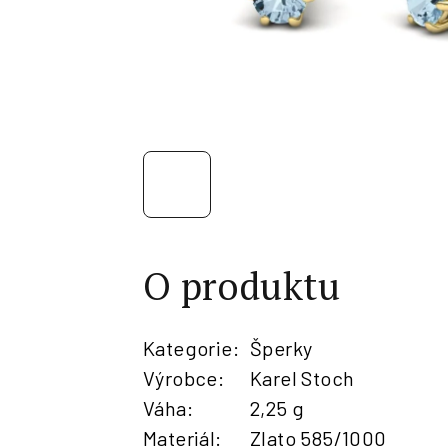
O produktu
Kategorie
:
Šperky
Výrobce
:
Karel Stoch
Váha
:
2,25 g
Materiál
:
Zlato 585/1000