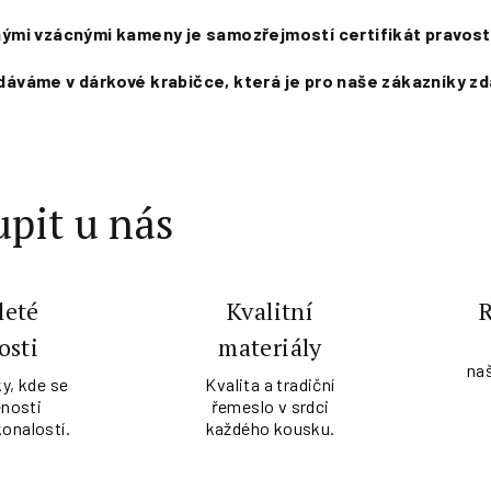
jinými vzácnými kameny je samozřejmostí certifikát pravost
áváme v dárkové krabičce, která je pro naše zákazníky z
pit u nás
leté
Kvalitní
osti
materiály
na
y, kde se
Kvalita a tradiční
nosti
řemeslo v srdci
konalostí.
každého kousku.