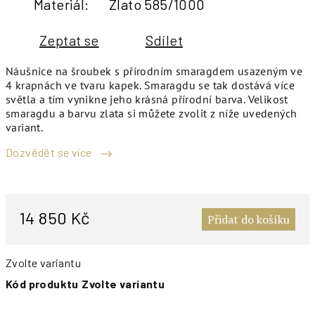
Materiál
:
Zlato 585/1000
Zeptat se
Sdílet
Náušnice na šroubek s přírodním smaragdem usazeným ve
4 krapnách ve tvaru kapek. Smaragdu se tak dostává více
světla a tím vynikne jeho krásná přírodní barva. Velikost
smaragdu a barvu zlata si můžete zvolit z níže uvedených
variant.
Dozvědět se více
M
c
14 850 Kč
Přidat do košíku
Zvolte variantu
Kód produktu
Zvolte variantu