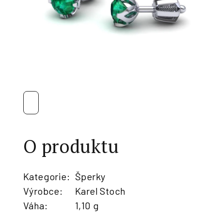
O produktu
Kategorie
:
Šperky
Výrobce
:
Karel Stoch
Váha
:
1,10 g