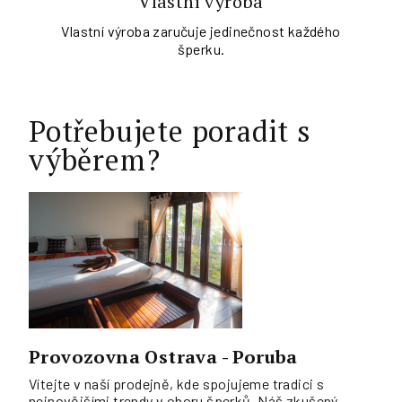
Vlastní výroba
Vlastní výroba zaručuje jedinečnost každého
šperku.
Potřebujete poradit s
výběrem?
Provozovna Ostrava - Poruba
Vítejte v naší prodejně, kde spojujeme tradici s
nejnovějšími trendy v oboru šperků. Náš zkušený