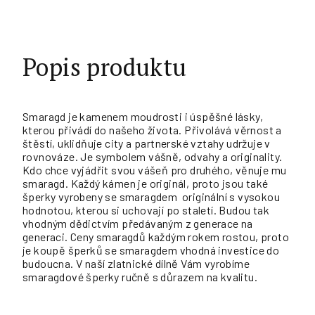
Popis produktu
Smaragd je kamenem moudrosti i úspěšné lásky,
kterou přivádí do našeho života. Přivolává věrnost a
štěstí, uklidňuje city a partnerské vztahy udržuje v
rovnováze. Je symbolem vášně, odvahy a originality.
Kdo chce vyjádřit svou vášeň pro druhého, věnuje mu
smaragd. Každý kámen je originál, proto jsou také
šperky vyrobeny se smaragdem originální s vysokou
hodnotou, kterou si uchovají po staletí. Budou tak
vhodným dědictvím předávaným z generace na
generaci. Ceny smaragdů každým rokem rostou, proto
je koupě šperků se smaragdem vhodná investice do
budoucna. V naší zlatnické dílně Vám vyrobíme
smaragdové šperky ručně s důrazem na kvalitu.