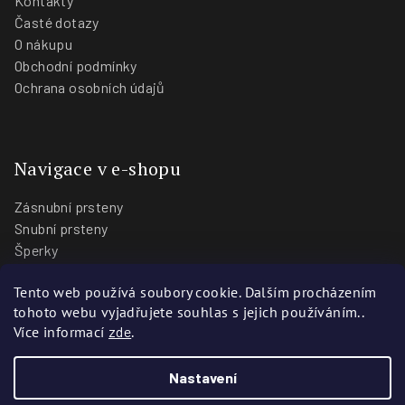
Kontakty
Časté dotazy
O nákupu
Obchodní podmínky
Ochrana osobních údajů
Navigace v e-shopu
Zásnubní prsteny
Snubní prsteny
Šperky
O nás
Tento web používá soubory cookie. Dalším procházením
Blog
tohoto webu vyjadřujete souhlas s jejich používáním..
Prodejny
Více informací
zde
.
Nastavení
Copyright 2026
Zlatnictví Stoch
. Všechna práva vyhrazena.
Vytvořili
Webotvůrci.cz