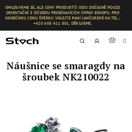
Přejít
OMLOUVÁME SE, ALE CENY PRODUKTŮ JSOU DOČASNĚ POUZE
na
ORIENTAČNÍ Z DŮVODU PROBÍHAJÍCÍCH ÚPRAV ESHOPU. PRO
obsah
KONEČNOU CENU ŠPERKU VOLEJTE PANÍ JANČUROVÉ NA TEL.:
+420 608 411 801. DĚKUJEME.
Nákupní
Hledat
Přihlášení
košík
Náušnice se smaragdy na
šroubek NK210022