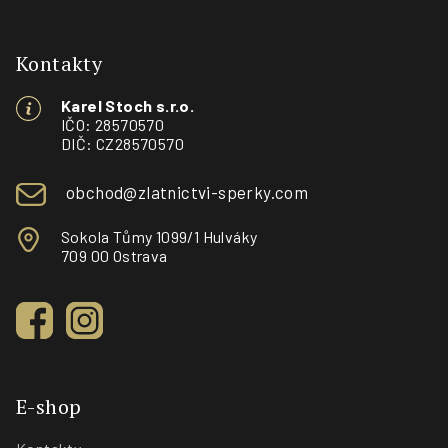
Z
á
p
Kontakty
a
Karel Stoch s.r.o.
t
IČO: 28570570
í
DIČ: CZ28570570
obchod@zlatnictvi-sperky.com
Sokola Tůmy 1099/1 Hulváky
709 00 Ostrava
E-shop