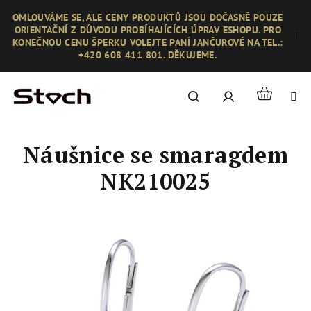
Přejít
OMLOUVÁME SE, ALE CENY PRODUKTŮ JSOU DOČASNĚ POUZE
na
ORIENTAČNÍ Z DŮVODU PROBÍHAJÍCÍCH ÚPRAV ESHOPU. PRO
obsah
KONEČNOU CENU ŠPERKU VOLEJTE PANÍ JANČUROVÉ NA TEL.:
+420 608 411 801. DĚKUJEME.
Nákupní
Hledat
Přihlášení
košík
Náušnice se smaragdem
NK210025