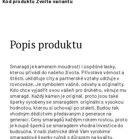
Kód produktu
Zvolte variantu
Popis produktu
Smaragd je kamenem moudrosti i úspěšné lásky,
kterou přivádí do našeho života. Přivolává věrnost a
štěstí, uklidňuje city a partnerské vztahy udržuje v
rovnováze. Je symbolem vášně, odvahy a originality.
Kdo chce vyjádřit svou vášeň pro druhého, věnuje mu
smaragd. Každý kámen je originál, proto jsou také
šperky vyrobeny se smaragdem originální s vysokou
hodnotou, kterou si uchovají po staletí. Budou tak
vhodným dědictvím předávaným z generace na
generaci. Ceny smaragdů každým rokem rostou, proto
je koupě šperků se smaragdem vhodná investice do
budoucna. V naší zlatnické dílně Vám vyrobíme
smaragdové šperky ručně s důrazem na kvalitu.