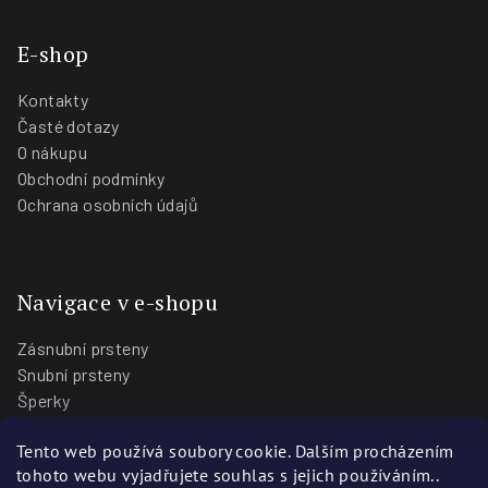
E-shop
Kontakty
Časté dotazy
O nákupu
Obchodní podmínky
Ochrana osobních údajů
Navigace v e-shopu
Zásnubní prsteny
Snubní prsteny
Šperky
O nás
Tento web používá soubory cookie. Dalším procházením
Blog
tohoto webu vyjadřujete souhlas s jejich používáním..
Prodejny