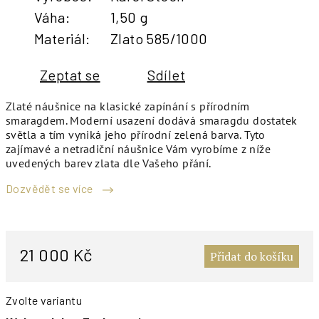
Váha
:
1,50 g
Materiál
:
Zlato 585/1000
Zeptat se
Sdílet
Zlaté náušnice na klasické zapínání s přírodním
smaragdem. Moderní usazení dodává smaragdu dostatek
světla a tím vyniká jeho přírodní zelená barva. Tyto
zajímavé a netradiční náušnice Vám vyrobíme z níže
uvedených barev zlata dle Vašeho přání.
Dozvědět se více
M
c
21 000 Kč
Přidat do košíku
Zvolte variantu