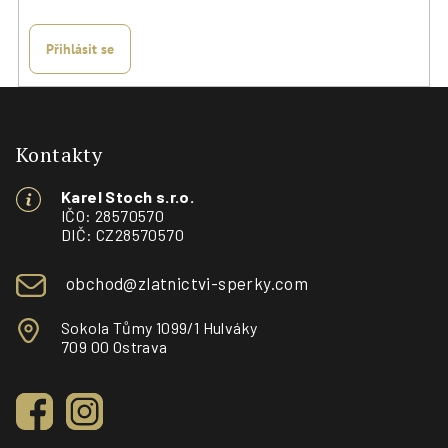
Přihlásit se
Z
á
p
Kontakty
a
Karel Stoch s.r.o.
t
IČO: 28570570
í
DIČ: CZ28570570
obchod@zlatnictvi-sperky.com
Sokola Tůmy 1099/1 Hulváky
709 00 Ostrava