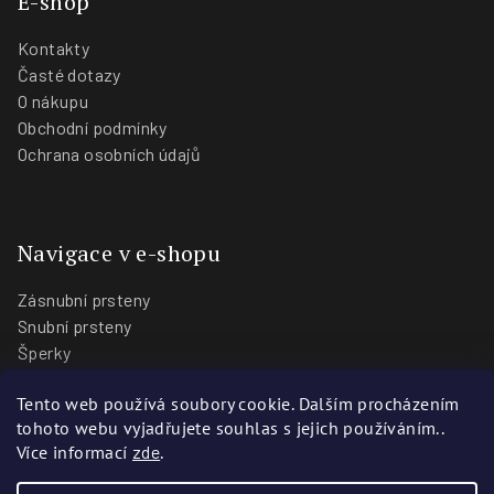
E-shop
Kontakty
Časté dotazy
O nákupu
Obchodní podmínky
Ochrana osobních údajů
Navigace v e-shopu
Zásnubní prsteny
Snubní prsteny
Šperky
O nás
Tento web používá soubory cookie. Dalším procházením
Blog
tohoto webu vyjadřujete souhlas s jejich používáním..
Prodejny
Více informací
zde
.