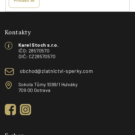
Přihlásit se
Z
á
p
Kontakty
a
Karel Stoch s.r.o.
t
IČO: 28570570
í
DIČ: CZ28570570
obchod@zlatnictvi-sperky.com
Sokola Tůmy 1099/1 Hulváky
709 00 Ostrava