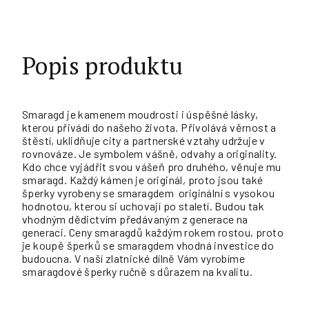
Popis produktu
Smaragd je kamenem moudrosti i úspěšné lásky,
kterou přivádí do našeho života. Přivolává věrnost a
štěstí, uklidňuje city a partnerské vztahy udržuje v
rovnováze. Je symbolem vášně, odvahy a originality.
Kdo chce vyjádřit svou vášeň pro druhého, věnuje mu
smaragd. Každý kámen je originál, proto jsou také
šperky vyrobeny se smaragdem originální s vysokou
hodnotou, kterou si uchovají po staletí. Budou tak
vhodným dědictvím předávaným z generace na
generaci. Ceny smaragdů každým rokem rostou, proto
je koupě šperků se smaragdem vhodná investice do
budoucna. V naší zlatnické dílně Vám vyrobíme
smaragdové šperky ručně s důrazem na kvalitu.