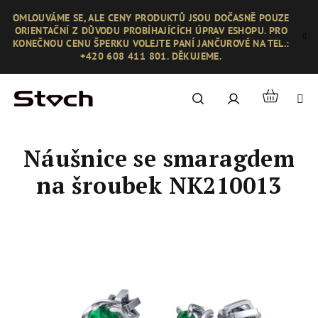
Přejít
OMLOUVÁME SE, ALE CENY PRODUKTŮ JSOU DOČASNĚ POUZE
na
ORIENTAČNÍ Z DŮVODU PROBÍHAJÍCÍCH ÚPRAV ESHOPU. PRO
obsah
KONEČNOU CENU ŠPERKU VOLEJTE PANÍ JANČUROVÉ NA TEL.:
+420 608 411 801. DĚKUJEME.
Nákupní
Hledat
Přihlášení
košík
Náušnice se smaragdem
na šroubek NK210013