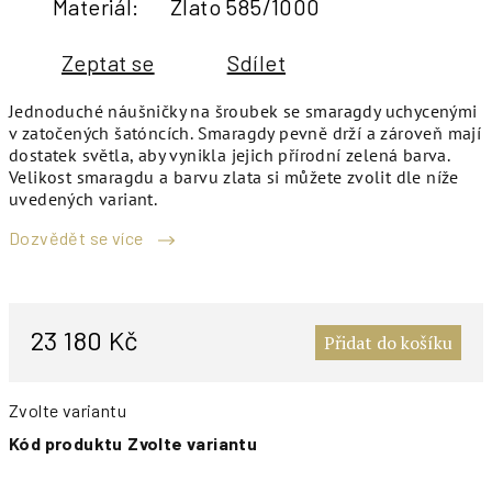
Materiál
:
Zlato 585/1000
Zeptat se
Sdílet
Jednoduché náušničky na šroubek se smaragdy uchycenými
v zatočených šatóncích. Smaragdy pevně drží a zároveň mají
dostatek světla, aby vynikla jejich přírodní zelená barva.
Velikost smaragdu a barvu zlata si můžete zvolit dle níže
uvedených variant.
Dozvědět se více
M
c
23 180 Kč
Přidat do košíku
Zvolte variantu
Kód produktu
Zvolte variantu