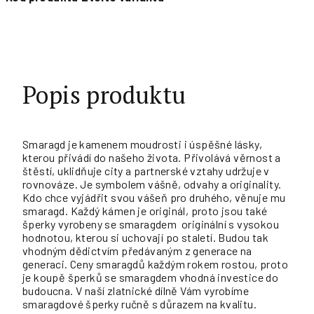
Popis produktu
Smaragd je kamenem moudrosti i úspěšné lásky,
kterou přivádí do našeho života. Přivolává věrnost a
štěstí, uklidňuje city a partnerské vztahy udržuje v
rovnováze. Je symbolem vášně, odvahy a originality.
Kdo chce vyjádřit svou vášeň pro druhého, věnuje mu
smaragd. Každý kámen je originál, proto jsou také
šperky vyrobeny se smaragdem originální s vysokou
hodnotou, kterou si uchovají po staletí. Budou tak
vhodným dědictvím předávaným z generace na
generaci. Ceny smaragdů každým rokem rostou, proto
je koupě šperků se smaragdem vhodná investice do
budoucna. V naší zlatnické dílně Vám vyrobíme
smaragdové šperky ručně s důrazem na kvalitu.