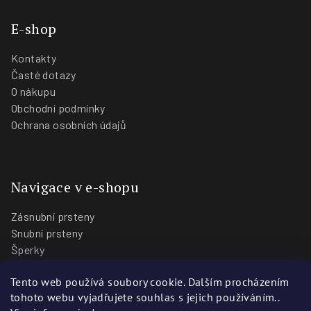
E-shop
Kontakty
Časté dotazy
O nákupu
Obchodní podmínky
Ochrana osobních údajů
Navigace v e-shopu
Zásnubní prsteny
Snubní prsteny
Šperky
O nás
Tento web používá soubory cookie. Dalším procházením
Blog
tohoto webu vyjadřujete souhlas s jejich používáním..
Prodejny