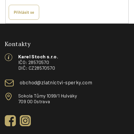
Přihlásit se
Z
á
p
Kontakty
a
Karel Stoch s.r.o.
t
IČO: 28570570
í
DIČ: CZ28570570
obchod@zlatnictvi-sperky.com
Sokola Tůmy 1099/1 Hulváky
709 00 Ostrava