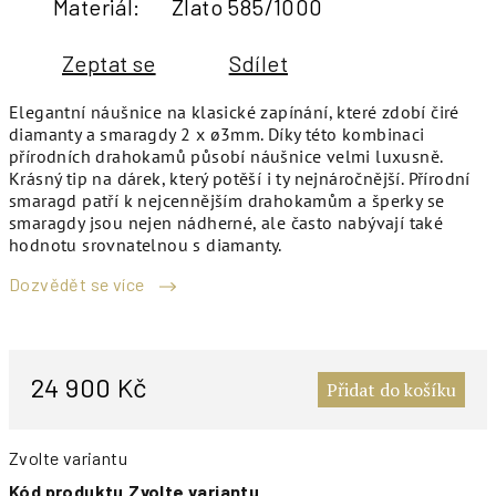
Materiál
:
Zlato 585/1000
Zeptat se
Sdílet
Elegantní náušnice na klasické zapínání, které zdobí čiré
diamanty a smaragdy 2 x ø3mm. Díky této kombinaci
přírodních drahokamů působí náušnice velmi luxusně.
Krásný tip na dárek, který potěší i ty nejnáročnější. Přírodní
smaragd patří k nejcennějším drahokamům a šperky se
smaragdy jsou nejen nádherné, ale často nabývají také
hodnotu srovnatelnou s diamanty.
Dozvědět se více
M
c
24 900 Kč
Přidat do košíku
Zvolte variantu
Kód produktu
Zvolte variantu