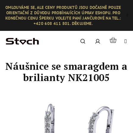
Přejít
OMLOUVÁME SE, ALE CENY PRODUKTŮ JSOU DOČASNĚ POUZE
na
ORIENTAČNÍ Z DŮVODU PROBÍHAJÍCÍCH ÚPRAV ESHOPU. PRO
obsah
KONEČNOU CENU ŠPERKU VOLEJTE PANÍ JANČUROVÉ NA TEL.:
+420 608 411 801. DĚKUJEME.
Nákupní
Hledat
Přihlášení
košík
Náušnice se smaragdem a
brilianty NK21005