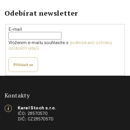
Odebírat newsletter
E-mail
Vložením e-mailu souhlasíte s
podmínkami ochrany
osobních údajů
Přihlásit se
Z
á
p
Kontakty
a
Karel Stoch s.r.o.
t
IČO: 28570570
í
DIČ: CZ28570570