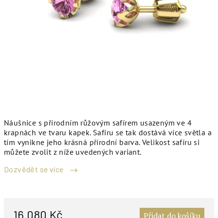
Náušnice s přírodním růžovým safírem usazeným ve 4
krapnách ve tvaru kapek. Safíru se tak dostává více světla a
tím vynikne jeho krásná přírodní barva. Velikost safíru si
můžete zvolit z níže uvedených variant.
Dozvědět se více
M
c
16 080 Kč
Přidat do košíku