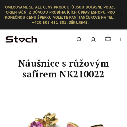
Přejít
OMLOUVÁME SE, ALE CENY PRODUKTŮ JSOU DOČASNĚ POUZE
na
ORIENTAČNÍ Z DŮVODU PROBÍHAJÍCÍCH ÚPRAV ESHOPU. PRO
obsah
KONEČNOU CENU ŠPERKU VOLEJTE PANÍ JANČUROVÉ NA TEL.:
+420 608 411 801. DĚKUJEME.
Nákupní
Hledat
Přihlášení
košík
Náušnice s růžovým
safírem NK210022