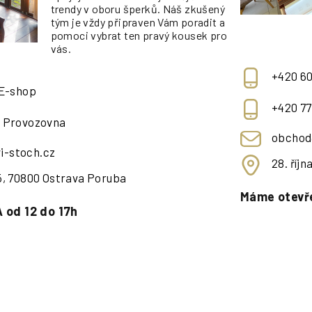
trendy v oboru šperků. Náš zkušený
tým je vždy připraven Vám poradit a
pomoci vybrat ten pravý kousek pro
vás.
+420 60
 E-shop
+420 77
- Provozovna
obchod
i-stoch.cz
28. říj
95, 70800 Ostrava Poruba
Máme otevře
 od 12 do 17h