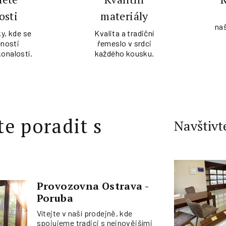
osti
materiály
na
y, kde se
Kvalita a tradiční
nosti
řemeslo v srdci
konalostí.
každého kousku.
te poradit s
Navštivt
Provozovna Ostrava -
Poruba
Vítejte v naší prodejně, kde
spojujeme tradici s nejnovějšími