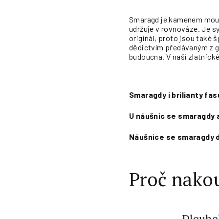
Smaragd je kamenem moudro
udržuje v rovnováze. Je s
originál, proto jsou také
dědictvím předávaným z g
budoucna. V naší zlatnick
Smaragdy i brilianty fa
U náušnic se smaragdy a
Náušnice se smaragdy d
Proč nakou
Dlouho