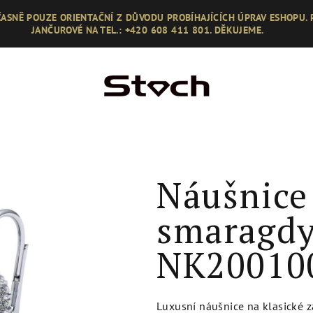
ASNĚ POUZE ORIENTAČNÍ Z DŮVODU PROBÍHAJÍCÍCH ÚPRAV ESHOPU.
JANČUROVÉ NA TEL.: +420 608 411 801. DĚKUJEME.
Náušnice
smaragdy 
NK20010
Luxusní náušnice na klasické z