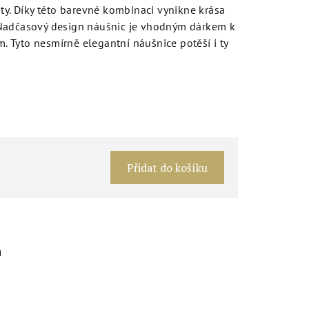
nty. Díky této barevné kombinaci vynikne krása
 Nadčasový design náušnic je vhodným dárkem k
 Tyto nesmírně elegantní náušnice potěší i ty
Měrná
cena:
Přidat do košíku
u