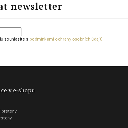
at newsletter
lu souhlasíte s
podmínkami ochrany osobních údajů
ce v e-shopu
 prsteny
rsteny