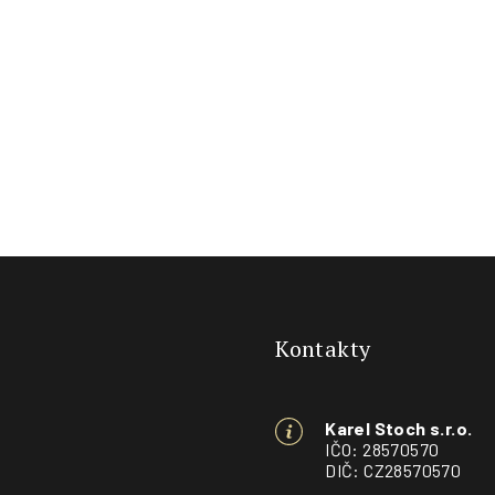
Z
á
Kontakty
p
a
Karel Stoch s.r.o.
t
IČO: 28570570
DIČ: CZ28570570
í