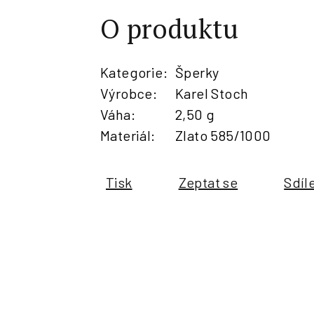
O produktu
Kategorie
:
Šperky
Výrobce
:
Karel Stoch
Váha
:
2,50 g
Materiál
:
Zlato 585/1000
Tisk
Zeptat se
Sdíl