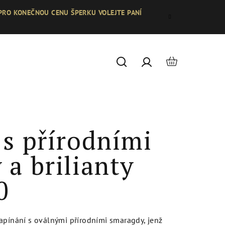
 PRO KONEČNOU CENU ŠPERKU VOLEJTE PANÍ
Nákupní
Hledat
Přihlášení
košík
 s přírodními
a brilianty
0
apínání s oválnými přírodními smaragdy, jenž