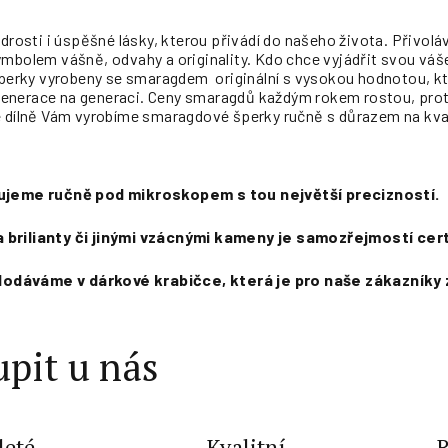
sti i úspěšné lásky, kterou přivádí do našeho života. Přivolává
ymbolem vášně, odvahy a originality. Kdo chce vyjádřit svou vá
 šperky vyrobeny se smaragdem originální s vysokou hodnotou, kt
enerace na generaci. Ceny smaragdů každým rokem rostou, pro
é dílně Vám vyrobíme smaragdové šperky ručně s důrazem na kval
sujeme ručně pod mikroskopem s tou největší precizností.
 brilianty či jinými vzácnými kameny je samozřejmostí cert
odáváme v dárkové krabičce, která je pro naše zákazníky
pit u nás
leté
Kvalitní