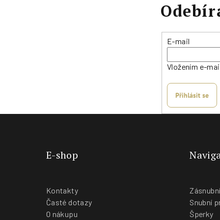
Odebír
E-mail
Vložením e-mai
Přihlásit se
E-shop
Naviga
Kontakty
Zásnubní
Časté dotazy
Snubní p
O nákupu
Šperky