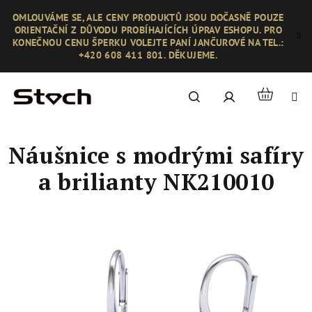
Přejít
OMLOUVÁME SE, ALE CENY PRODUKTŮ JSOU DOČASNĚ POUZE
na
ORIENTAČNÍ Z DŮVODU PROBÍHAJÍCÍCH ÚPRAV ESHOPU. PRO
obsah
KONEČNOU CENU ŠPERKU VOLEJTE PANÍ JANČUROVÉ NA TEL.:
+420 608 411 801. DĚKUJEME.
Nákupní
Hledat
Přihlášení
košík
Náušnice s modrými safíry
a brilianty NK210010