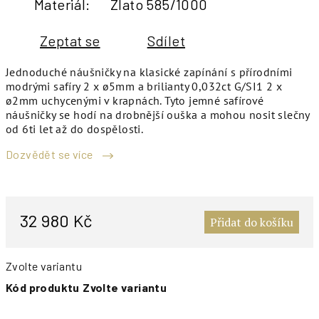
Materiál
:
Zlato 585/1000
Zeptat se
Sdílet
Jednoduché náušničky na klasické zapínání s přírodními
modrými safíry 2 x ø5mm a brilianty 0,032ct G/SI1 2 x
ø2mm uchycenými v krapnách. Tyto jemné safírové
náušničky se hodí na drobnější ouška a mohou nosit slečny
od 6ti let až do dospělosti.
Dozvědět se více
M
c
32 980 Kč
Přidat do košíku
Zvolte variantu
Kód produktu
Zvolte variantu