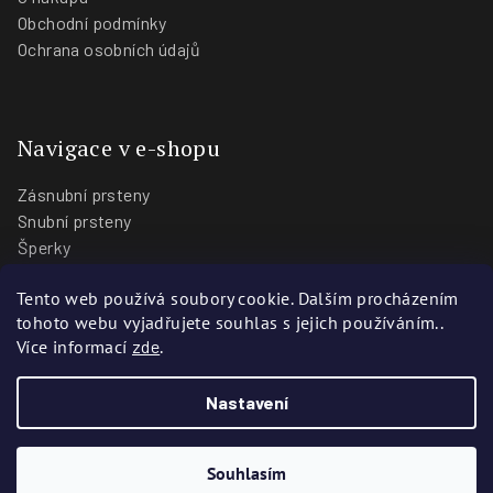
Obchodní podmínky
Ochrana osobních údajů
Navigace v e-shopu
Zásnubní prsteny
Snubní prsteny
Šperky
O nás
Tento web používá soubory cookie. Dalším procházením
Blog
tohoto webu vyjadřujete souhlas s jejich používáním..
Prodejny
Více informací
zde
.
Nastavení
Copyright 2026
Zlatnictví Stoch
. Všechna práva vyhrazena.
Vytvořili
Webotvůrci.cz
Souhlasím