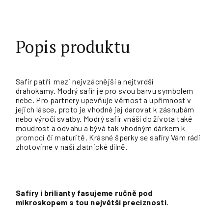
Popis produktu
Safír patří mezi nejvzácnější a nejtvrdší
drahokamy.
Modrý safír je pro svou barvu symbolem
nebe.
Pro partnery upevňuje věrnost a upřímnost v
jejich lásce, proto je vhodné jej darovat k zásnubám
nebo výročí svatby. Modrý safír vnáší do života také
moudrost a odvahu a bývá tak vhodným dárkem k
promoci či maturitě. Krásné šperky se safíry Vám rádi
zhotovíme v naší zlatnické dílně.
Safíry i brilianty fasujeme ručně pod
mikroskopem s tou největší precizností.