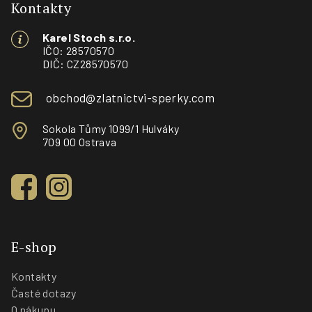
p
Kontakty
a
Karel Stoch s.r.o.
t
IČO: 28570570
í
DIČ: CZ28570570
obchod@zlatnictvi-sperky.com
Sokola Tůmy 1099/1 Hulváky
709 00 Ostrava
E-shop
Kontakty
Časté dotazy
O nákupu