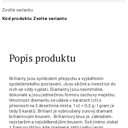
Zvolte variantu
Kód produktu
Zvolte variantu
Popis produktu
Brilianty jsou symbolem přepychu a vyjádřením
společenského postavení. Jsou věčné a investice do
nich se vždy vyplatí. Diamanty jsou nesmrtelné,
dokonalé a jsou jedinečnou formou úschovy majetku.
Hmotnost diamantu se udává v
karátech (ct)
s
přesností na 2 desetinná místa. 1 ct = 0,2 g; 1 gram je
tedy 5 karátů. Briliant je vybroušený surový diamant
briliantovým brusem. Briliantový brus je základním,
nejstarším a nejoblíbenějším brusem. Své jméno získal
z francouzštiny, kde znamená
zářící
nebo
jasný
.