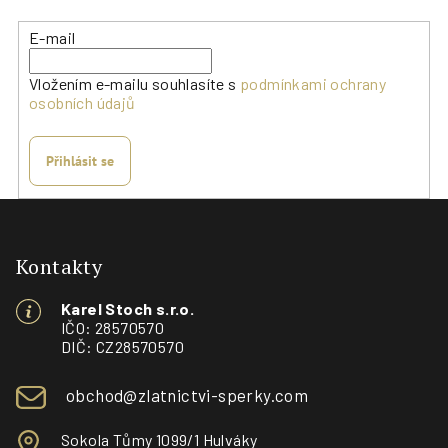
E-mail
Vložením e-mailu souhlasíte s
podmínkami ochrany
osobních údajů
Přihlásit se
Z
á
p
Kontakty
a
Karel Stoch s.r.o.
t
IČO: 28570570
í
DIČ: CZ28570570
obchod@zlatnictvi-sperky.com
Sokola Tůmy 1099/1 Hulváky