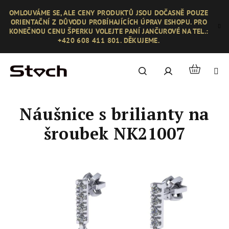
Přejít
OMLOUVÁME SE, ALE CENY PRODUKTŮ JSOU DOČASNĚ POUZE
na
ORIENTAČNÍ Z DŮVODU PROBÍHAJÍCÍCH ÚPRAV ESHOPU. PRO
obsah
KONEČNOU CENU ŠPERKU VOLEJTE PANÍ JANČUROVÉ NA TEL.:
+420 608 411 801. DĚKUJEME.
Nákupní
Hledat
Přihlášení
košík
Náušnice s brilianty na
šroubek NK21007