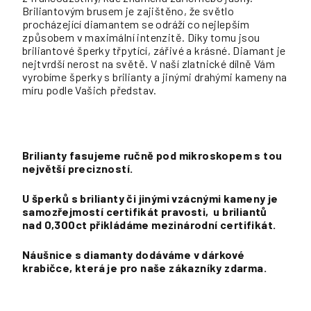
Briliantovým brusem je zajištěno, že světlo
procházející diamantem se odráží co nejlepším
způsobem v maximální intenzitě. Díky tomu jsou
briliantové šperky třpytící, zářivé a krásné. Diamant je
nejtvrdší nerost na světě. V naší zlatnické dílně Vám
vyrobíme šperky s brilianty a jinými drahými kameny na
míru podle Vašich představ.
Brilianty fasujeme ručně pod mikroskopem s tou
největší precizností.
U šperků s brilianty či jinými vzácnými kameny je
samozřejmostí certifikát pravosti,
u briliantů
nad 0,300ct přikládáme mezinárodní certifikát.
Náušnice s diamanty dodáváme v dárkové
krabičce, která je pro naše zákazníky zdarma.