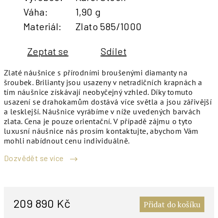
Váha
:
1,90 g
Materiál
:
Zlato 585/1000
Zeptat se
Sdílet
Zlaté náušnice s přírodními broušenými diamanty na
šroubek. Brilianty jsou usazeny v netradičních krapnách a
tím náušnice získávají neobyčejný vzhled. Díky tomuto
usazení se drahokamům dostává více světla a jsou zářivější
a lesklejší. Náušnice vyrábíme v níže uvedených barvách
zlata. Cena je pouze orientační. V případě zájmu o tyto
luxusní náušnice nás prosím kontaktujte, abychom Vám
mohli nabídnout cenu individuálně.
Dozvědět se více
M
c
209 890 Kč
Přidat do košíku