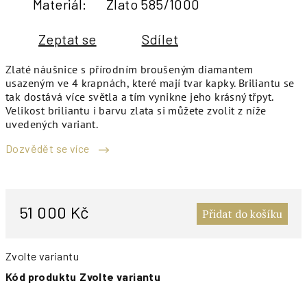
Materiál
:
Zlato 585/1000
Zeptat se
Sdílet
Zlaté náušnice s přírodním broušeným diamantem
usazeným ve 4 krapnách, které mají tvar kapky. Briliantu se
tak dostává více světla a tím vynikne jeho krásný třpyt.
Velikost briliantu i barvu zlata si můžete zvolit z níže
uvedených variant.
Dozvědět se více
M
c
51 000 Kč
Přidat do košíku
Zvolte variantu
Kód produktu
Zvolte variantu