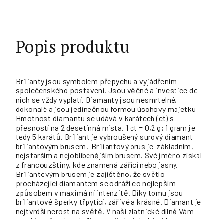
Popis produktu
Brilianty jsou symbolem přepychu a vyjádřením
společenského postavení. Jsou věčné a investice do
nich se vždy vyplatí. Diamanty jsou nesmrtelné,
dokonalé a jsou jedinečnou formou úschovy majetku.
Hmotnost diamantu se udává v
karátech (ct)
s
přesností na 2 desetinná místa. 1 ct = 0,2 g; 1 gram je
tedy 5 karátů. Briliant je vybroušený surový diamant
briliantovým brusem. Briliantový brus je základním,
nejstarším a nejoblíbenějším brusem. Své jméno získal
z francouzštiny, kde znamená
zářící
nebo
jasný
.
Briliantovým brusem je zajištěno, že světlo
procházející diamantem se odráží co nejlepším
způsobem v maximální intenzitě. Díky tomu jsou
briliantové šperky třpytící, zářivé a krásné. Diamant je
nejtvrdší nerost na světě. V naší zlatnické dílně Vám