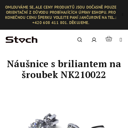
Přejít
OMLOUVÁME SE, ALE CENY PRODUKTŮ JSOU DOČASNĚ POUZE
na
ORIENTAČNÍ Z DŮVODU PROBÍHAJÍCÍCH ÚPRAV ESHOPU. PRO
obsah
KONEČNOU CENU ŠPERKU VOLEJTE PANÍ JANČUROVÉ NA TEL.:
+420 608 411 801. DĚKUJEME.
Nákupní
Hledat
Přihlášení
košík
Náušnice s briliantem na
šroubek NK210022