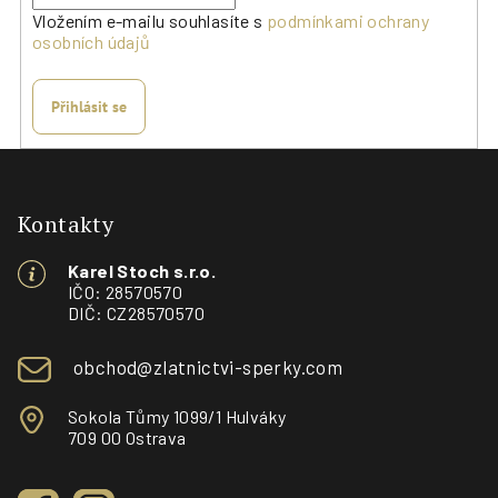
Vložením e-mailu souhlasíte s
podmínkami ochrany
osobních údajů
Přihlásit se
Z
á
p
Kontakty
a
Karel Stoch s.r.o.
t
IČO: 28570570
í
DIČ: CZ28570570
obchod@zlatnictvi-sperky.com
Sokola Tůmy 1099/1 Hulváky
709 00 Ostrava