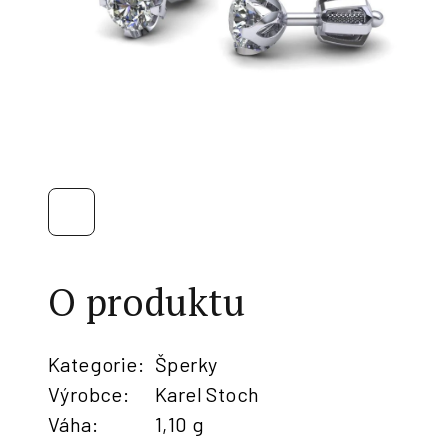
O produktu
Kategorie
:
Šperky
Výrobce
:
Karel Stoch
Váha
:
1,10 g