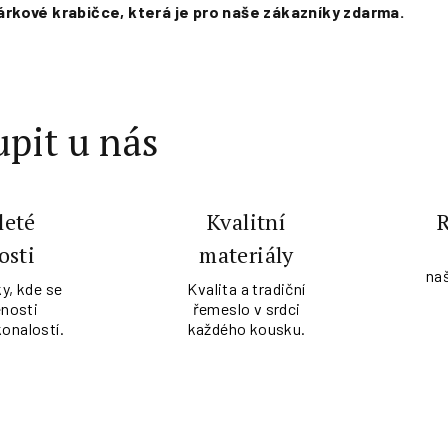
rkové krabičce, která je pro naše zákazníky zdarma.
pit u nás
leté
Kvalitní
osti
materiály
na
y, kde se
Kvalita a tradiční
nosti
řemeslo v srdci
konalostí.
každého kousku.