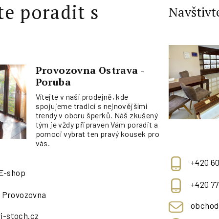
te poradit s
Navštivt
Provozovna Ostrava -
Poruba
Vítejte v naší prodejně, kde
spojujeme tradici s nejnovějšími
trendy v oboru šperků. Náš zkušený
tým je vždy připraven Vám poradit a
pomoci vybrat ten pravý kousek pro
vás.
+420 60
 E-shop
+420 77
- Provozovna
obchod
i-stoch.cz