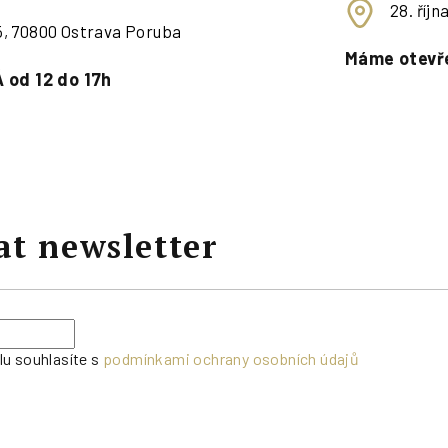
28. říj
95, 70800 Ostrava Poruba
Máme otevře
 od 12 do 17h
at newsletter
lu souhlasíte s
podmínkami ochrany osobních údajů