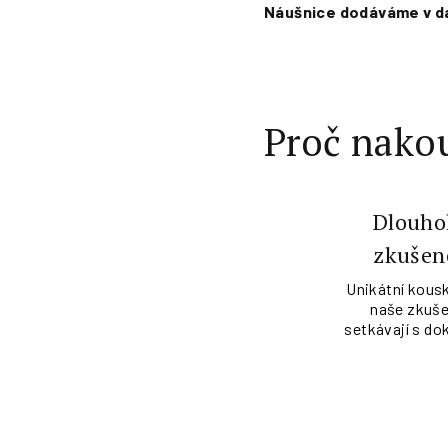
Náušnice dodáváme v dá
Proč nakou
Dlouho
zkušen
Unikátní kousk
naše zkuše
setkávají s do