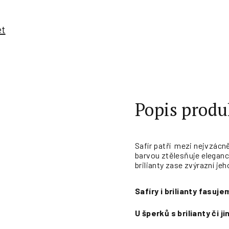
et
Popis produ
Safír patří mezi nejvzácn
barvou ztělesňuje eleganci
brilianty zase zvýrazní je
Safíry i brilianty fasu
U šperků s brilianty či 