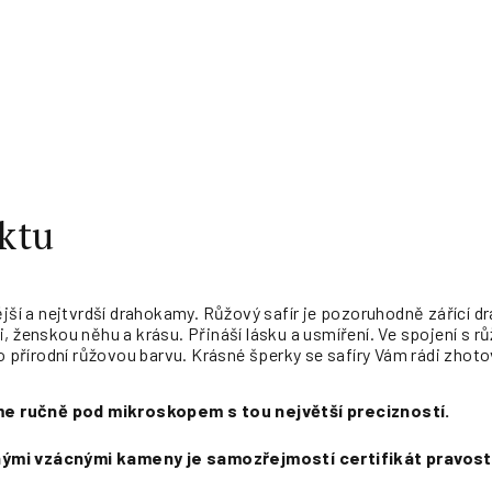
ktu
ější a nejtvrdší drahokamy. Růžový safír je pozoruhodně záříc
, ženskou něhu a krásu. Přináší lásku a usmíření. Ve spojení s r
ho přírodní růžovou barvu. Krásné šperky se safíry Vám rádi zhoto
jeme ručně pod mikroskopem s tou největší precizností.
jinými vzácnými kameny je samozřejmostí certifikát pravost