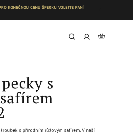
 PRO KONEČNOU CENU ŠPERKU VOLEJTE PANÍ
Nákupní
Hledat
Přihlášení
košík
 pecky s
safírem
2
šroubek s přírodním růžovým safírem. V naší