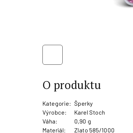
O produktu
Kategorie
:
Šperky
Výrobce
:
Karel Stoch
Váha
:
0,90 g
Materiál
:
Zlato 585/1000