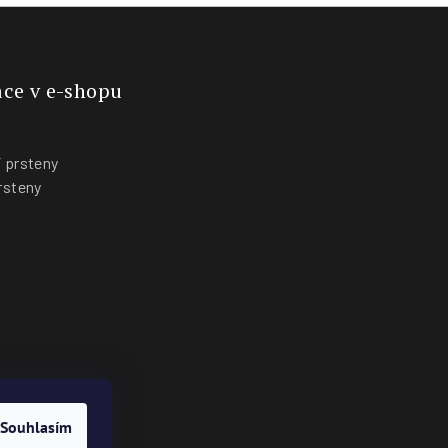
ce v e-shopu
 prsteny
rsteny
y
Souhlasím