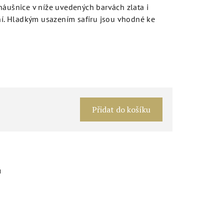
náušnice v níže uvedených barvách zlata i
ání. Hladkým usazením safíru jsou vhodné ke
Měrná
cena:
Přidat do košíku
u