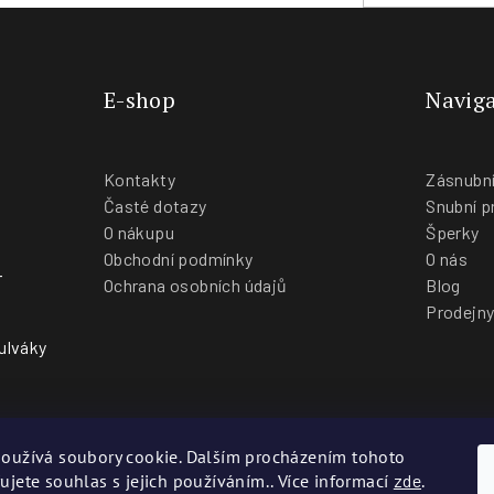
E-shop
Naviga
Kontakty
Zásnubní
Časté dotazy
Snubní p
O nákupu
Šperky
Obchodní podmínky
O nás
-
Ochrana osobních údajů
Blog
Prodejn
ulváky
oužívá soubory cookie. Dalším procházením tohoto
ujete souhlas s jejich používáním.. Více informací
zde
.