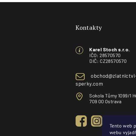
Z
á
Kontakty
p
a
Karel Stoch s.r.o.
t
IČO: 28570570
DIČ: CZ28570570
í
obchod@zlatnictvi
sperky.com
Sokola Tůmy 1099/1 H
709 00 Ostrava
Tento web p
webu vyjadř