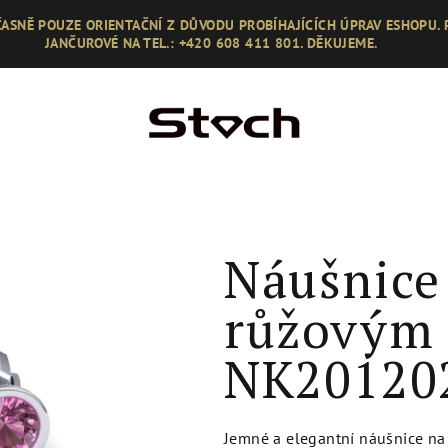
ASNĚ POUZE ORIENTAČNÍ Z DŮVODU PROBÍHAJÍCÍCH ÚPRAV ESHOPU.
JANČUROVÉ NA TEL.: +420 608 411 801. DĚKUJEME.
Náušnice
růžovým 
NK20120
Jemné a elegantní náušnice na 