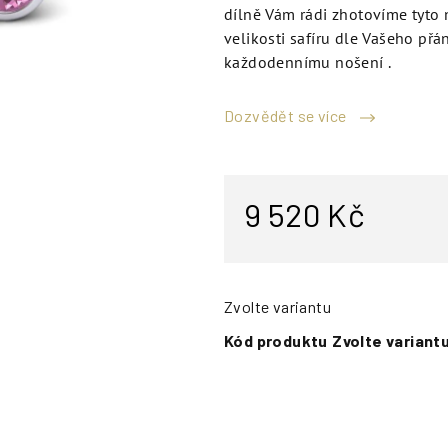
dílně Vám rádi zhotovíme tyto 
velikosti safíru dle Vašeho př
každodennímu nošení .
Dozvědět se více
9 520 Kč
Zvolte variantu
Kód produktu
Zvolte variant