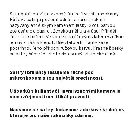
Safír patří mezi nejvzácnější a nejtvrdší drahokamy.
Růžový safír je pozoruhodně zářící drahokam
nazývaný andělským kamenem lásky. Svou barvou
ztělesňuje eleganci, ženskou něhu a krásu. Přináší
lásku a usmíření. Ve spojení s růžovým zlatem vznikne
jemný a něžný klenot. Bílé zlato a brilianty zase
podtrhnou jeho přírodní růžovou barvu. Krásné šperky
se safíry Vám rádi zhotovíme v naší zlatnické dílně.
Safíry i brilianty fasujeme ručně pod
mikroskopem s tou největší precizností.
U šperků s brilianty či jinými vzácnými kameny je
samozřejmostí certifikát pravosti.
Náušnice se safíry dodáváme v dárkové krabičce,
která je pro naše zákazníky zdarma.