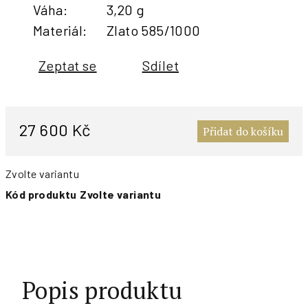
Váha
:
3,20 g
Materiál
:
Zlato 585/1000
Zeptat se
Sdílet
M
c
27 600 Kč
Přidat do košíku
Zvolte variantu
Kód produktu
Zvolte variantu
Popis produktu