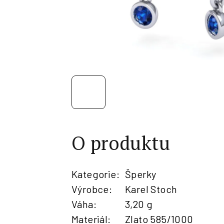
O produktu
Kategorie
:
Šperky
Výrobce
:
Karel Stoch
Váha
:
3,20 g
Materiál
:
Zlato 585/1000