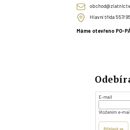
obchod@zlatnictv
Hlavní třída 557/
Máme otevřeno PO-PÁ
Odebír
E-mail
Vložením e-mai
Přihlásit se