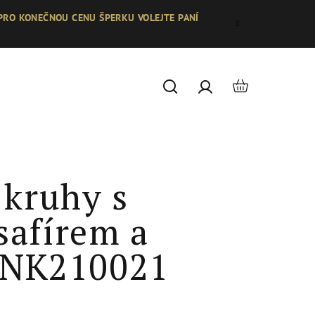
 PRO KONEČNOU CENU ŠPERKU VOLEJTE PANÍ
Nákupní
Hledat
Přihlášení
košík
 kruhy s
afírem a
y NK210021