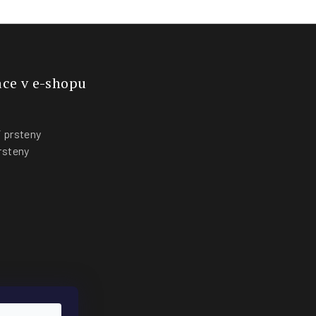
ce v e-shopu
 prsteny
rsteny
y