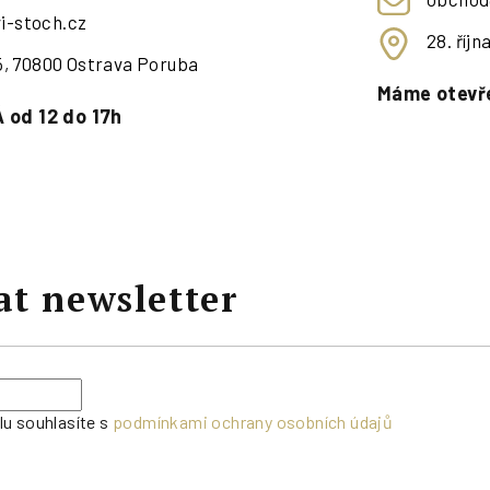
i-stoch.cz
28. říj
95, 70800 Ostrava Poruba
Máme otevře
 od 12 do 17h
at newsletter
lu souhlasíte s
podmínkami ochrany osobních údajů