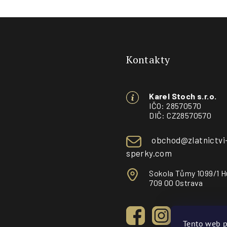
Z
á
Kontakty
p
a
Karel Stoch s.r.o.
t
IČO: 28570570
DIČ: CZ28570570
í
obchod@zlatnictvi
sperky.com
Sokola Tůmy 1099/1 H
709 00 Ostrava
Tento web p