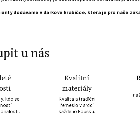
ilianty dodáváme v dárkové krabičce, která je pro naše zák
pit u nás
leté
Kvalitní
osti
materiály
na
y, kde se
Kvalita a tradiční
nosti
řemeslo v srdci
konalostí.
každého kousku.