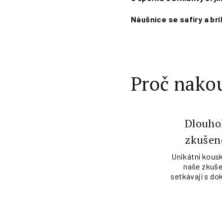
Náušnice se safíry a br
Proč nakou
Dlouho
zkušen
Unikátní kousk
naše zkuše
setkávají s do