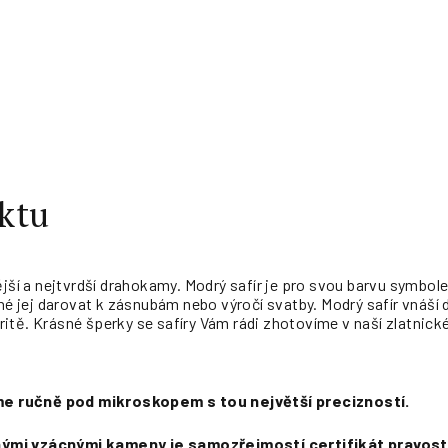
ktu
jší a nejtvrdší drahokamy
. Modrý safír je pro svou barvu symbo
odné jej darovat k zásnubám nebo výročí svatby. Modrý safír vnáš
tě. Krásné šperky se safíry Vám rádi zhotovíme v naší zlatnické
jeme ručně pod mikroskopem s tou největší precizností.
jinými vzácnými kameny je samozřejmostí certifikát pravost