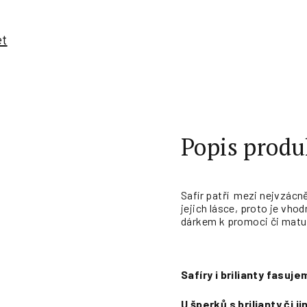
et
Popis produ
Safír patří mezi nejvzácně
jejich lásce, proto je vh
dárkem k promoci či maturi
Safíry i brilianty fasu
U šperků s brilianty či 