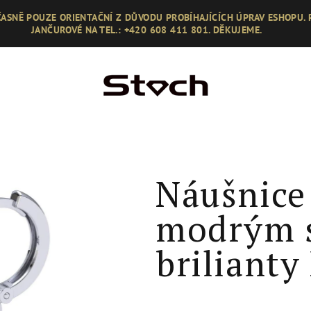
ASNĚ POUZE ORIENTAČNÍ Z DŮVODU PROBÍHAJÍCÍCH ÚPRAV ESHOPU.
JANČUROVÉ NA TEL.: +420 608 411 801. DĚKUJEME.
Náušnice
modrým s
briliant