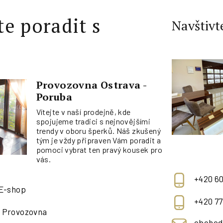
te poradit s
Navštivt
Provozovna Ostrava -
Poruba
Vítejte v naší prodejně, kde
spojujeme tradici s nejnovějšími
trendy v oboru šperků. Náš zkušený
tým je vždy připraven Vám poradit a
pomoci vybrat ten pravý kousek pro
vás.
+420 60
 E-shop
+420 77
- Provozovna
obchod