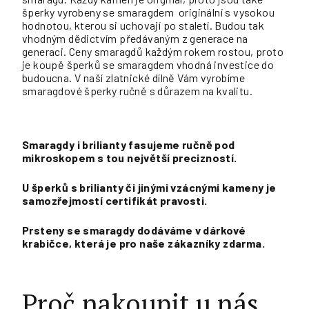
šperky vyrobeny se smaragdem originální s vysokou
hodnotou, kterou si uchovají po staletí. Budou tak
vhodným dědictvím předávaným z generace na
generaci. Ceny smaragdů každým rokem rostou, proto
je koupě šperků se smaragdem vhodná investice do
budoucna. V naší zlatnické dílně Vám vyrobíme
smaragdové šperky ručně s důrazem na kvalitu.
Smaragdy i brilianty fasujeme ručně pod
mikroskopem s tou největší precizností.
U šperků s brilianty či jinými vzácnými kameny je
samozřejmostí certifikát pravosti.
Prsteny se smaragdy dodáváme v dárkové
krabičce, která je pro naše zákazníky zdarma.
Proč nakoupit u nás