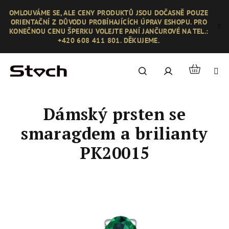
Přejít
OMLOUVÁME SE, ALE CENY PRODUKTŮ JSOU DOČASNĚ POUZE
na
ORIENTAČNÍ Z DŮVODU PROBÍHAJÍCÍCH ÚPRAV ESHOPU. PRO
obsah
KONEČNOU CENU ŠPERKU VOLEJTE PANÍ JANČUROVÉ NA TEL.:
+420 608 411 801. DĚKUJEME.
Nákupní
Hledat
Přihlášení
košík
Dámský prsten se
smaragdem a brilianty
PK20015