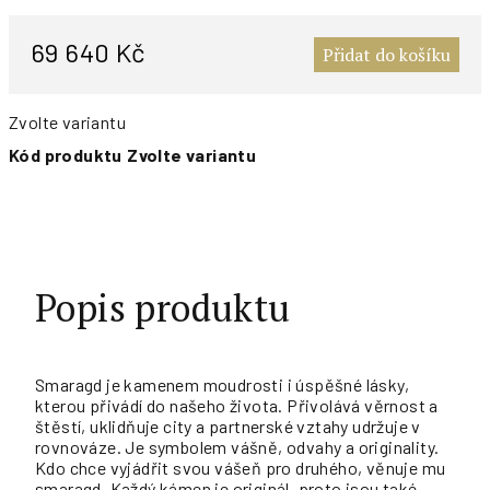
M
c
69 640 Kč
Přidat do košíku
Zvolte variantu
Kód produktu
Zvolte variantu
Popis produktu
Smaragd je kamenem moudrosti i úspěšné lásky,
kterou přivádí do našeho života. Přivolává věrnost a
štěstí, uklidňuje city a partnerské vztahy udržuje v
rovnováze. Je symbolem vášně, odvahy a originality.
Kdo chce vyjádřit svou vášeň pro druhého, věnuje mu
smaragd. Každý kámen je originál, proto jsou také