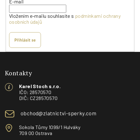
E-mail
Vložením e-mailu souhlasíte s
podmínkami ochrany
osobních údajů
Přihlásit se
Z
á
p
Kontakty
a
Karel Stoch s.r.o.
t
IČO: 28570570
í
DIČ: CZ28570570
obchod@zlatnictvi-sperky.com
Sokola Tůmy 1099/1 Hulváky
709 00 Ostrava