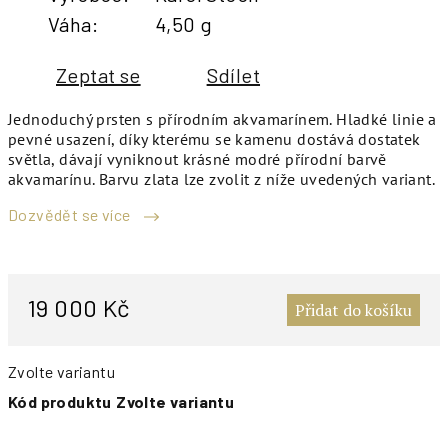
Váha
:
4,50 g
Zeptat se
Sdílet
Jednoduchý prsten s přírodním akvamarínem. Hladké linie a
pevné usazení, díky kterému se kamenu dostává dostatek
světla, dávají vyniknout krásné modré přírodní barvě
akvamarínu. Barvu zlata lze zvolit z níže uvedených variant.
Dozvědět se více
M
c
19 000 Kč
Přidat do košíku
Zvolte variantu
Kód produktu
Zvolte variantu