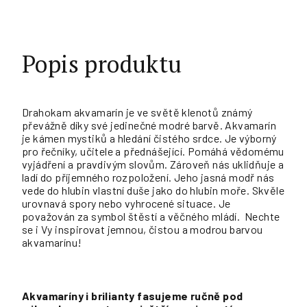
Popis produktu
Drahokam akvamarín je ve světě klenotů známý
převážně díky své jedinečné modré barvě. Akvamarín
je kámen mystiků a hledání čistého srdce. Je výborný
pro řečníky, učitele a přednášející. Pomáhá vědomému
vyjádření a pravdivým slovům. Zároveň nás uklidňuje a
ladí do příjemného rozpoložení. Jeho jasná modř nás
vede do hlubin vlastní duše jako do hlubin moře. Skvěle
urovnavá spory nebo vyhrocené situace. Je
považován za symbol štěstí a věčného mládí. Nechte
se i Vy inspirovat jemnou, čistou a modrou barvou
akvamarínu!
Akvamaríny
i brilianty fasujeme ručně pod