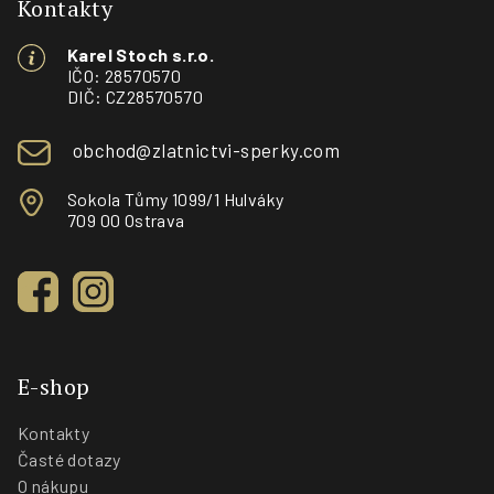
p
Kontakty
a
Karel Stoch s.r.o.
t
IČO: 28570570
í
DIČ: CZ28570570
obchod@zlatnictvi-sperky.com
Sokola Tůmy 1099/1 Hulváky
709 00 Ostrava
E-shop
Kontakty
Časté dotazy
O nákupu