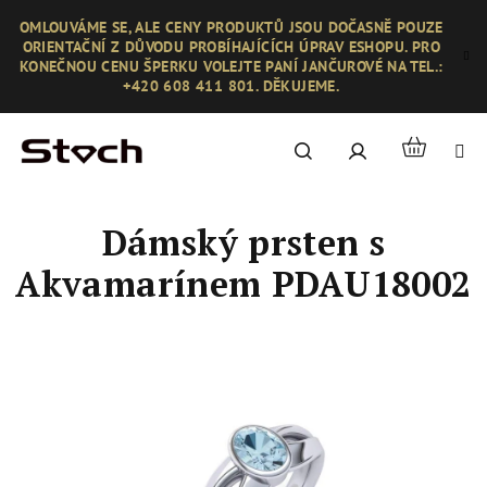
Přejít
OMLOUVÁME SE, ALE CENY PRODUKTŮ JSOU DOČASNĚ POUZE
na
ORIENTAČNÍ Z DŮVODU PROBÍHAJÍCÍCH ÚPRAV ESHOPU. PRO
obsah
KONEČNOU CENU ŠPERKU VOLEJTE PANÍ JANČUROVÉ NA TEL.:
+420 608 411 801. DĚKUJEME.
Nákupní
Hledat
Přihlášení
košík
Dámský prsten s
Akvamarínem PDAU18002