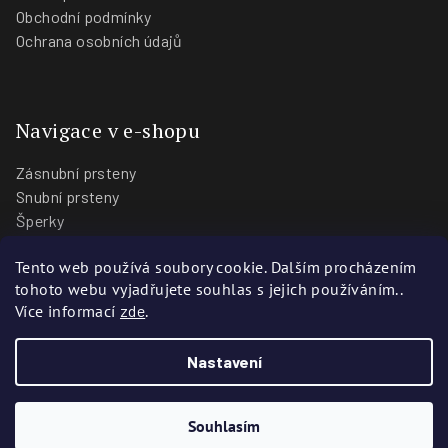
Obchodní podmínky
Ochrana osobních údajů
Navigace v e-shopu
Zásnubní prsteny
Snubní prsteny
Šperky
O nás
Tento web používá soubory cookie. Dalším procházením
Blog
tohoto webu vyjadřujete souhlas s jejich používáním..
Prodejny
Více informací
zde
.
Nastavení
Copyright 2026
Zlatnictví Stoch
. Všechna práva vyhrazena.
Vytvořili
Webotvůrci.cz
Souhlasím