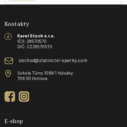
Z
á
p
Kontakty
a
Karel Stoch s.r.o.
t
IČO: 28570570
í
DIČ: CZ28570570
obchod@zlatnictvi-sperky.com
Sokola Tůmy 1099/1 Hulváky
709 00 Ostrava
E-shop