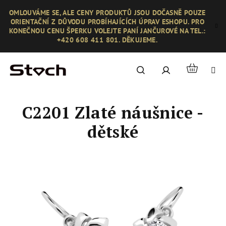
Přejít
OMLOUVÁME SE, ALE CENY PRODUKTŮ JSOU DOČASNĚ POUZE
na
ORIENTAČNÍ Z DŮVODU PROBÍHAJÍCÍCH ÚPRAV ESHOPU. PRO
obsah
KONEČNOU CENU ŠPERKU VOLEJTE PANÍ JANČUROVÉ NA TEL.:
+420 608 411 801. DĚKUJEME.
Nákupní
Hledat
Přihlášení
košík
C2201 Zlaté náušnice -
dětské