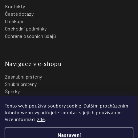
Kontakty
Časté dotazy
O nákupu
Obchodní podmínky
Ochrana osobních údajů
Navigace v e-shopu
Zásnubní prsteny
Snubní prsteny
Šperky
O nás
Tento web používá soubory cookie. Dalším procházením
Blog
tohoto webu vyjadřujete souhlas s jejich používáním..
Prodejny
Více informací
zde
.
Nastavení
Copyright 2026
Zlatnictví Stoch
. Všechna práva vyhrazena.