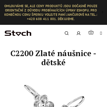
Přejít
OMLOUVÁME SE, ALE CENY PRODUKTŮ JSOU DOČASNĚ POUZE
na
ORIENTAČNÍ Z DŮVODU PROBÍHAJÍCÍCH ÚPRAV ESHOPU. PRO
obsah
KONEČNOU CENU ŠPERKU VOLEJTE PANÍ JANČUROVÉ NA TEL.:
+420 608 411 801. DĚKUJEME.
Nákupní
Hledat
Přihlášení
košík
C2200 Zlaté náušnice -
dětské