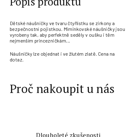
Popis produktu
Dětské náušničky ve tvaru čtyřlístku se zirkony a
bezpečnostní pojistkou. Miminkovské náušničky jsou
vyrobeny tak, aby perfektně seděly v oušku i těm
nejmenším princezničkám...
Náušničky lze objednat i ve žlutém zlatě. Cena na
dotaz.
Proč nakoupit u nás
Dlouholeté zkušenosti