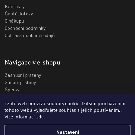
Kontakty
Časté dotazy
O nákupu
Obchodní podmínky
Ochrana osobních údajů
Navigace v e-shopu
Zásnubní prsteny
Snubní prsteny
Šperky
O nás
Tento web používá soubory cookie. Dalším procházením
Blog
tohoto webu vyjadřujete souhlas s jejich používáním..
Prodejny
Více informací
zde
.
Nastavení
Copyright 2026
Zlatnictví Stoch
. Všechna práva vyhrazena.