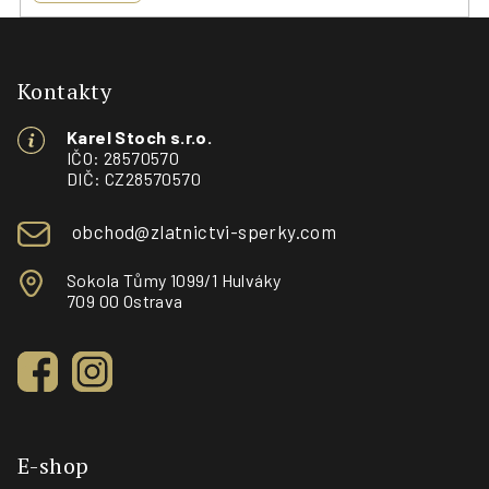
Z
á
p
Kontakty
a
Karel Stoch s.r.o.
t
IČO: 28570570
í
DIČ: CZ28570570
obchod@zlatnictvi-sperky.com
Sokola Tůmy 1099/1 Hulváky
709 00 Ostrava
E-shop