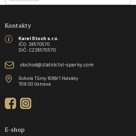
Z
á
p
Kontakty
a
Karel Stoch s.r.o.
t
IČO: 28570570
í
DIČ: CZ28570570
obchod@zlatnictvi-sperky.com
Sokola Tůmy 1099/1 Hulváky
709 00 Ostrava
E-shop