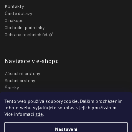
Kontakty
Časté dotazy
O nákupu
Obchodní podmínky
Ochrana osobních údajů
Navigace v e-shopu
Zásnubní prsteny
Snubní prsteny
Šperky
O nás
Tento web používá soubory cookie. Dalším procházením
Blog
tohoto webu vyjadřujete souhlas s jejich používáním..
Prodejny
Více informací
zde
.
Nastavení
Copyright 2026
Zlatnictví Stoch
. Všechna práva vyhrazena.