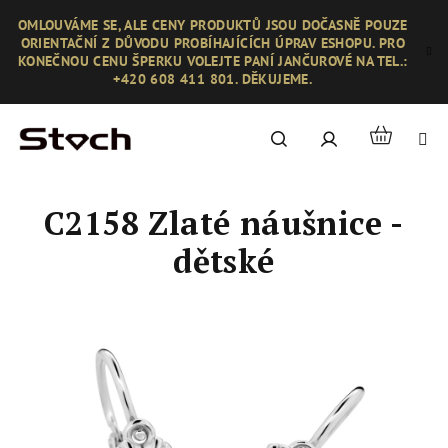
Přejít
OMLOUVÁME SE, ALE CENY PRODUKTŮ JSOU DOČASNĚ POUZE
na
ORIENTAČNÍ Z DŮVODU PROBÍHAJÍCÍCH ÚPRAV ESHOPU. PRO
obsah
KONEČNOU CENU ŠPERKU VOLEJTE PANÍ JANČUROVÉ NA TEL.:
+420 608 411 801. DĚKUJEME.
Nákupní
Hledat
Přihlášení
košík
C2158 Zlaté náušnice -
dětské