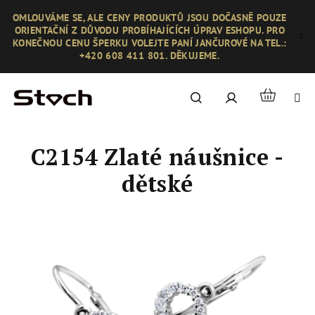
Přejít
OMLOUVÁME SE, ALE CENY PRODUKTŮ JSOU DOČASNĚ POUZE
na
ORIENTAČNÍ Z DŮVODU PROBÍHAJÍCÍCH ÚPRAV ESHOPU. PRO
obsah
KONEČNOU CENU ŠPERKU VOLEJTE PANÍ JANČUROVÉ NA TEL.:
+420 608 411 801. DĚKUJEME.
Nákupní
Hledat
Přihlášení
košík
C2154 Zlaté náušnice -
dětské