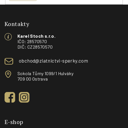
Z
á
p
Kontakty
a
Karel Stoch s.r.o.
t
IČO: 28570570
í
DIČ: CZ28570570
obchod@zlatnictvi-sperky.com
Sokola Tůmy 1099/1 Hulváky
709 00 Ostrava
E-shop