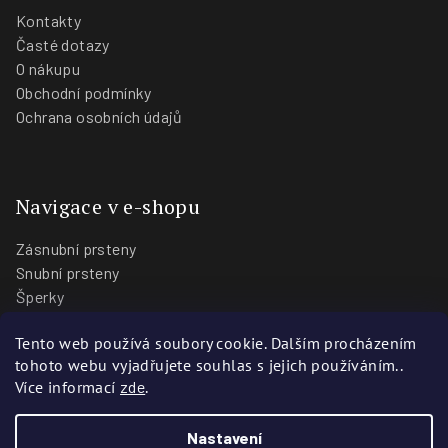
Kontakty
Časté dotazy
O nákupu
Obchodní podmínky
Ochrana osobních údajů
Navigace v e-shopu
Zásnubní prsteny
Snubní prsteny
Šperky
O nás
Tento web používá soubory cookie. Dalším procházením
Blog
tohoto webu vyjadřujete souhlas s jejich používáním..
Prodejny
Více informací
zde
.
Nastavení
Copyright 2026
Zlatnictví Stoch
. Všechna práva vyhrazena.