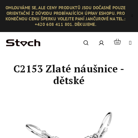
Přejít
OMLOUVÁME SE, ALE CENY PRODUKTŮ JSOU DOČASNĚ POUZE
na
ORIENTAČNÍ Z DŮVODU PROBÍHAJÍCÍCH ÚPRAV ESHOPU. PRO
obsah
KONEČNOU CENU ŠPERKU VOLEJTE PANÍ JANČUROVÉ NA TEL.:
+420 608 411 801. DĚKUJEME.
Nákupní
Hledat
Přihlášení
košík
C2153 Zlaté náušnice -
dětské