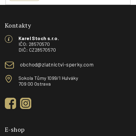
Z
á
p
Kontakty
a
Karel Stoch s.r.o.
t
IČO: 28570570
í
DIČ: CZ28570570
obchod@zlatnictvi-sperky.com
Sokola Tůmy 1099/1 Hulváky
709 00 Ostrava
E-shop