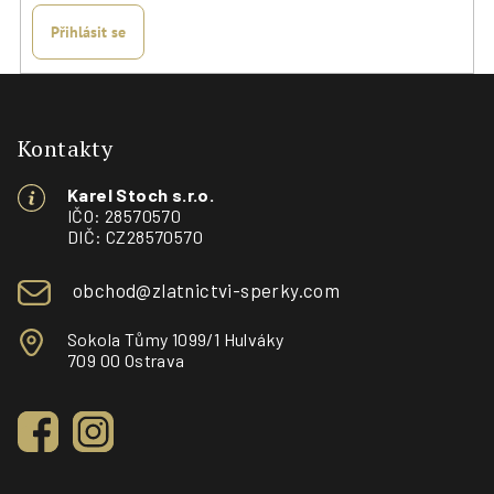
Přihlásit se
Z
á
p
Kontakty
a
Karel Stoch s.r.o.
t
IČO: 28570570
í
DIČ: CZ28570570
obchod@zlatnictvi-sperky.com
Sokola Tůmy 1099/1 Hulváky
709 00 Ostrava