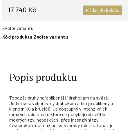
c
17 740 Kč
Přidat do košíku
Zvolte variantu
Kód produktu
Zvolte variantu
Popis produktu
Topaz je druhý nejoblíbenější drahokam na světě.
Jedná se o velmi tvrdý drahokam a tím je oblíbený u
klenotníků a brusičů. Je dostupný v intenzivních
modrých odstínech, které se pohybují od světle
modrých tzv. nebeských, přes intenzivní tzv.
švýcarskou modř až po sytý modrý odstín. Topaz je