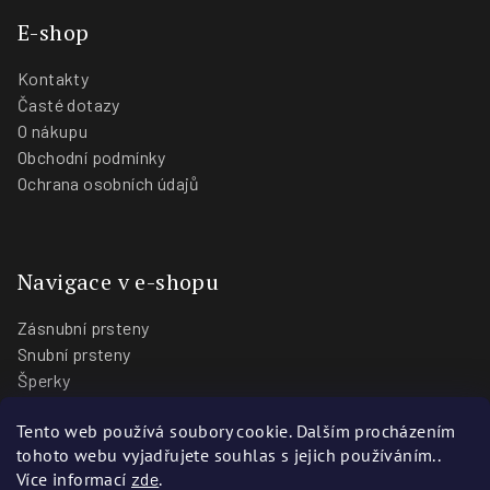
E-shop
Kontakty
Časté dotazy
O nákupu
Obchodní podmínky
Ochrana osobních údajů
Navigace v e-shopu
Zásnubní prsteny
Snubní prsteny
Šperky
O nás
Tento web používá soubory cookie. Dalším procházením
Blog
tohoto webu vyjadřujete souhlas s jejich používáním..
Prodejny
Více informací
zde
.