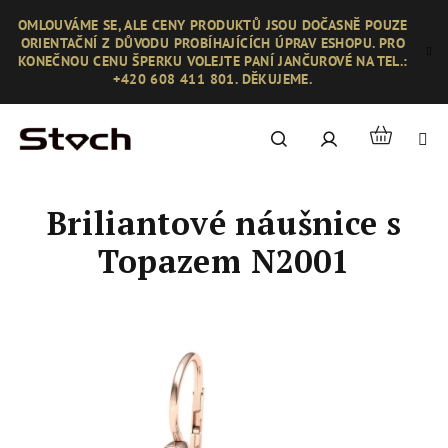
Přejít
OMLOUVÁME SE, ALE CENY PRODUKTŮ JSOU DOČASNĚ POUZE
na
ORIENTAČNÍ Z DŮVODU PROBÍHAJÍCÍCH ÚPRAV ESHOPU. PRO
obsah
KONEČNOU CENU ŠPERKU VOLEJTE PANÍ JANČUROVÉ NA TEL.:
+420 608 411 801. DĚKUJEME.
Nákupní
Hledat
Přihlášení
košík
Briliantové náušnice s
Topazem N2001