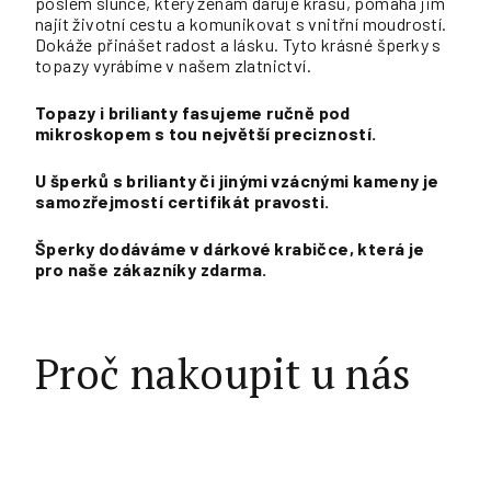
poslem slunce, který ženám daruje krásu, pomáhá jim
najít životní cestu a komunikovat s vnitřní moudrostí.
Dokáže přinášet radost a lásku. Tyto krásné šperky s
topazy vyrábíme v našem zlatnictví.
Topazy i brilianty fasujeme ručně pod
mikroskopem s tou největší precizností.
U šperků s brilianty či jinými vzácnými kameny je
samozřejmostí certifikát pravosti.
Šperky dodáváme v dárkové krabičce, která je
pro naše zákazníky zdarma.
Proč nakoupit u nás