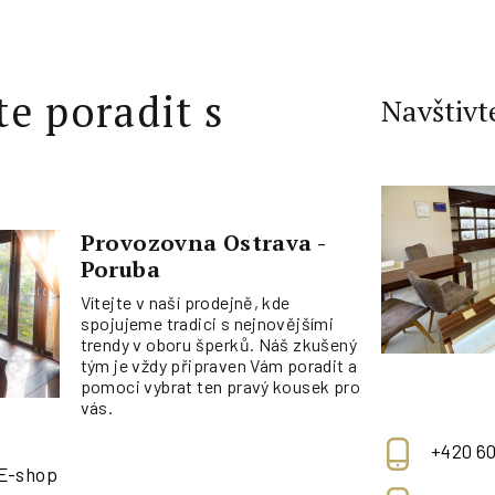
te poradit s
Navštivt
Provozovna Ostrava -
Poruba
Vítejte v naší prodejně, kde
spojujeme tradici s nejnovějšími
trendy v oboru šperků. Náš zkušený
tým je vždy připraven Vám poradit a
pomoci vybrat ten pravý kousek pro
vás.
+420 60
 E-shop