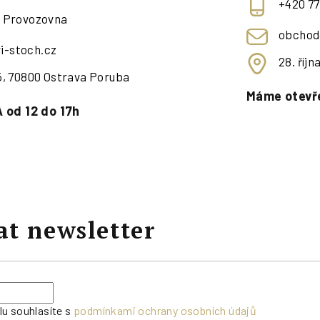
+420 77
- Provozovna
obchod
i-stoch.cz
28. říj
95, 70800 Ostrava Poruba
Máme otevře
 od 12 do 17h
at newsletter
lu souhlasíte s
podmínkami ochrany osobních údajů