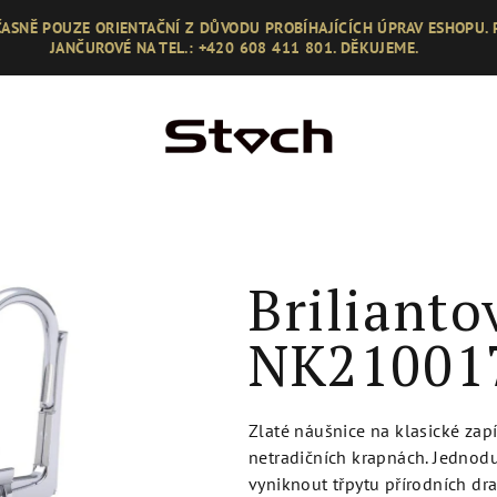
ASNĚ POUZE ORIENTAČNÍ Z DŮVODU PROBÍHAJÍCÍCH ÚPRAV ESHOPU.
JANČUROVÉ NA TEL.: +420 608 411 801. DĚKUJEME.
Brilianto
NK21001
Zlaté náušnice na klasické za
netradičních krapnách. Jednodu
vyniknout třpytu přírodních dra