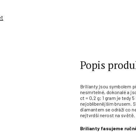
et
Popis produ
Brilianty jsou symbolem p
nesmrtelné, dokonalé a j
ct = 0,2 g; 1 gram je tedy
nejoblíbenějším brusem. S
diamantem se odráží co ne
nejtvrdší nerost na světě.
Brilianty fasujeme ručn