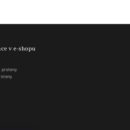
ce v e-shopu
 prsteny
rsteny
y