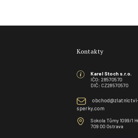
Z
á
Kontakty
p
a
Karel Stoch s.r.o.
t
IČO: 28570570
DIČ: CZ28570570
í
obchod@zlatnictvi
sperky.com
Sokola Tůmy 1099/1 H
709 00 Ostrava