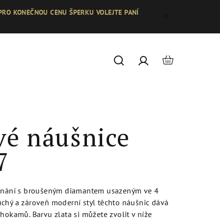
 PRO KONEČNOU CENU ŠPERKU VOLEJTE PANÍ
Nákupní
Hledat
Přihlášení
košík
vé náušnice
7
pínání s broušeným diamantem usazeným ve 4
chý a zároveň moderní styl těchto náušnic dává
hokamů. Barvu zlata si můžete zvolit v níže