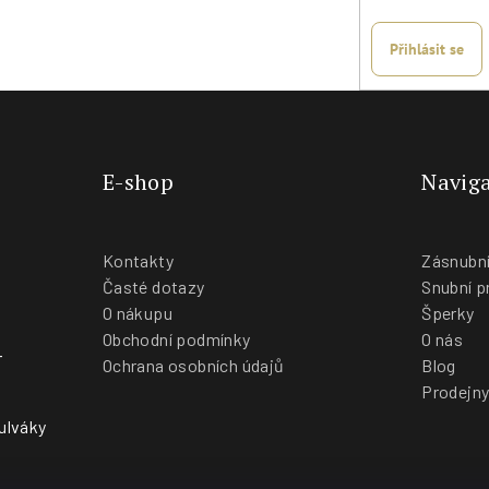
Přihlásit se
E-shop
Naviga
Kontakty
Zásnubní
Časté dotazy
Snubní p
O nákupu
Šperky
Obchodní podmínky
O nás
-
Ochrana osobních údajů
Blog
Prodejn
ulváky