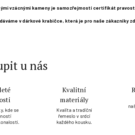
jinými vzácnými kameny je samozřejmostí certifikát pravost
dáváme v dárkové krabičce, která je pro naše zákazníky z
pit u nás
leté
Kvalitní
osti
materiály
na
y, kde se
Kvalita a tradiční
nosti
řemeslo v srdci
konalostí.
každého kousku.