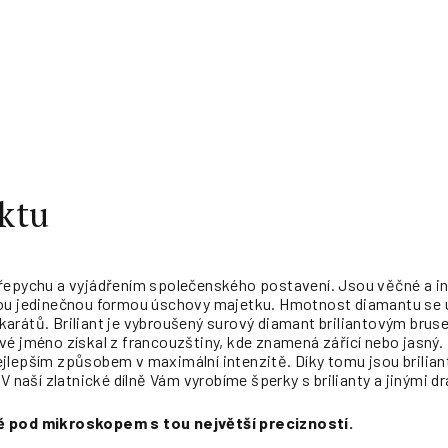
ktu
řepychu a vyjádřením společenského postavení. Jsou věčné a inv
sou jedinečnou formou úschovy majetku. Hmotnost diamantu se
 5 karátů. Briliant je vybroušený surový diamant briliantovým bru
vé jméno získal z francouzštiny, kde znamená
zářící
nebo
jasný
.
jlepším způsobem v maximální intenzitě. Díky tomu jsou briliant
 V naší zlatnické dílně Vám vyrobíme šperky s brilianty a jinými
ě pod mikroskopem s tou největší precizností.