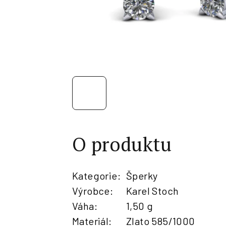
O produktu
Kategorie
:
Šperky
Výrobce
:
Karel Stoch
Váha
:
1,50 g
Materiál
:
Zlato 585/1000