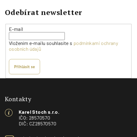
Odebírat newsletter
E-mail
Vložením e-mailu souhlasíte s
podmínkami ochrany
osobních údajů
Přihlásit se
Z
á
p
Kontakty
a
Karel Stoch s.r.o.
t
IČO: 28570570
í
DIČ: CZ28570570