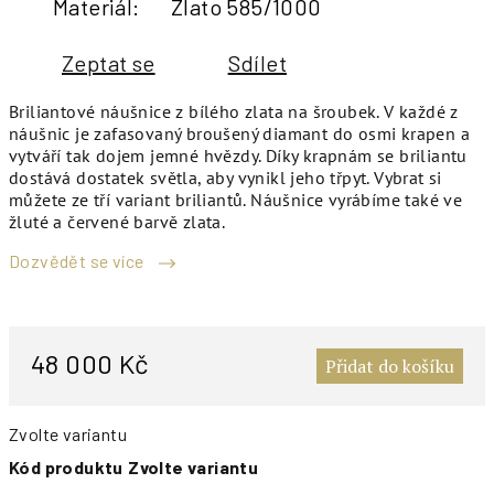
Materiál
:
Zlato 585/1000
Zeptat se
Sdílet
Briliantové náušnice z bílého zlata na šroubek. V každé z
náušnic je zafasovaný broušený diamant do osmi krapen a
vytváří tak dojem jemné hvězdy. Díky krapnám se briliantu
dostává dostatek světla, aby vynikl jeho třpyt. Vybrat si
můžete ze tří variant briliantů. Náušnice vyrábíme také ve
žluté a červené barvě zlata.
Dozvědět se více
M
c
48 000 Kč
Přidat do košíku
Zvolte variantu
Kód produktu
Zvolte variantu