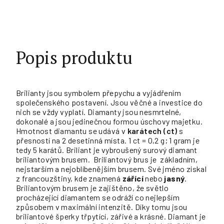
Popis produktu
Brilianty jsou symbolem přepychu a vyjádřením
společenského postavení. Jsou věčné a investice do
nich se vždy vyplatí. Diamanty jsou nesmrtelné,
dokonalé a jsou jedinečnou formou úschovy majetku.
Hmotnost diamantu se udává v
karátech (ct)
s
přesností na 2 desetinná místa. 1 ct = 0,2 g; 1 gram je
tedy 5 karátů. Briliant je vybroušený surový diamant
briliantovým brusem. Briliantový brus je základním,
nejstarším a nejoblíbenějším brusem. Své jméno získal
z francouzštiny, kde znamená
zářící
nebo
jasný
.
Briliantovým brusem je zajištěno, že světlo
procházející diamantem se odráží co nejlepším
způsobem v maximální intenzitě. Díky tomu jsou
briliantové šperky třpytící, zářivé a krásné. Diamant je