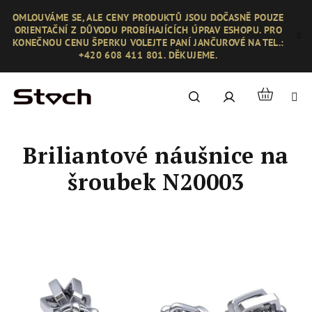
Přejít
OMLOUVÁME SE, ALE CENY PRODUKTŮ JSOU DOČASNĚ POUZE
na
ORIENTAČNÍ Z DŮVODU PROBÍHAJÍCÍCH ÚPRAV ESHOPU. PRO
obsah
KONEČNOU CENU ŠPERKU VOLEJTE PANÍ JANČUROVÉ NA TEL.:
+420 608 411 801. DĚKUJEME.
Nákupní
Hledat
Přihlášení
košík
Briliantové náušnice na
šroubek N20003