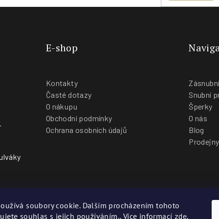
E-shop
Naviga
Kontakty
Zásnubní
Časté dotazy
Snubní p
O nákupu
Šperky
Obchodní podmínky
O nás
-
Ochrana osobních údajů
Blog
Prodejn
ulváky
oužívá soubory cookie. Dalším procházením tohoto
ujete souhlas s jejich používáním.. Více informací
zde
.