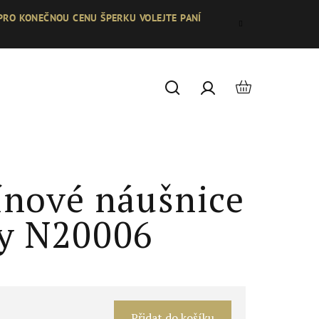
 PRO KONEČNOU CENU ŠPERKU VOLEJTE PANÍ
Nákupní
Hledat
Přihlášení
košík
nové náušnice
ty N20006
Měrná
cena:
Přidat do košíku