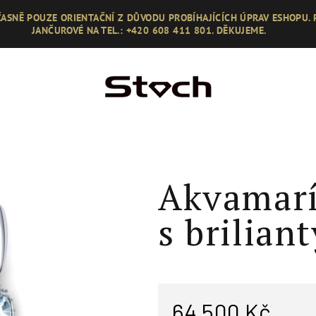
ASNĚ POUZE ORIENTAČNÍ Z DŮVODU PROBÍHAJÍCÍCH ÚPRAV ESHOPU.
JANČUROVÉ NA TEL.: +420 608 411 801. DĚKUJEME.
Akvamarí
s brilian
64 500 Kč