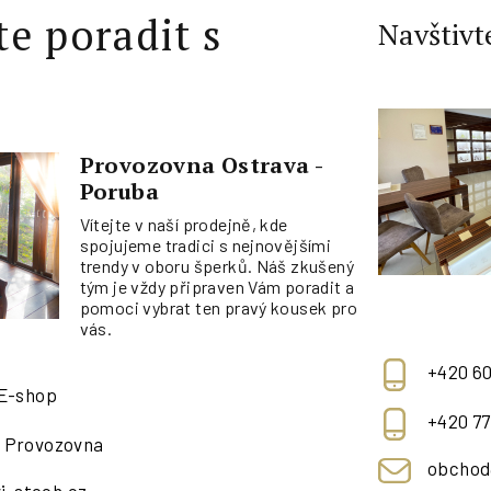
te poradit s
Navštivt
Provozovna Ostrava -
Poruba
Vítejte v naší prodejně, kde
spojujeme tradici s nejnovějšími
trendy v oboru šperků. Náš zkušený
tým je vždy připraven Vám poradit a
pomoci vybrat ten pravý kousek pro
vás.
+420 60
 E-shop
+420 77
- Provozovna
obchod