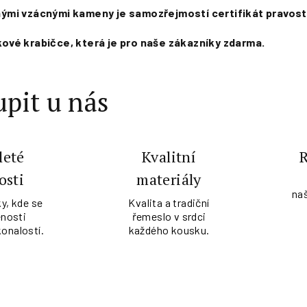
jinými vzácnými kameny je samozřejmostí certifikát pravost
vé krabičce, která je pro naše zákazníky zdarma.
pit u nás
leté
Kvalitní
osti
materiály
na
y, kde se
Kvalita a tradiční
nosti
řemeslo v srdci
konalostí.
každého kousku.