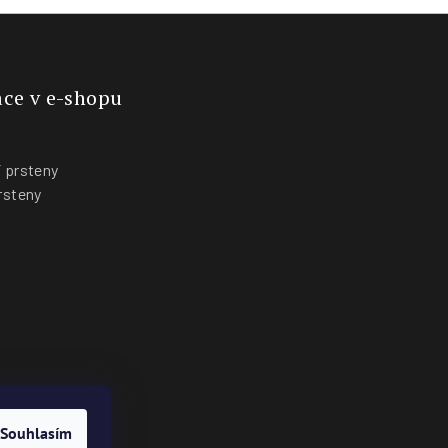
ce v e-shopu
 prsteny
rsteny
y
Souhlasím