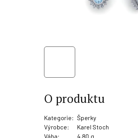
O produktu
Kategorie
:
Šperky
Výrobce
:
Karel Stoch
Váha
:
4,80 g