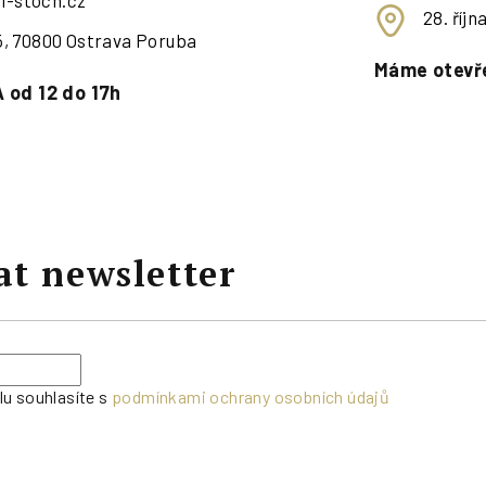
i-stoch.cz
28. říj
95, 70800 Ostrava Poruba
Máme otevře
 od 12 do 17h
at newsletter
lu souhlasíte s
podmínkami ochrany osobních údajů