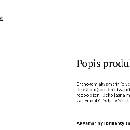
et
Popis produ
Drahokam akvamarín je ve 
Je výborný pro řečníky, u
rozpoložení. Jeho jasná m
za symbol štěstí a věčnéh
Akvamaríny
i brilianty 