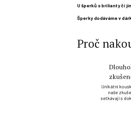
U šperků s brilianty či 
Šperky
dodáváme v dárko
Proč nakou
Dlouho
zkušen
Unikátní kousk
naše zkuše
setkávají s do