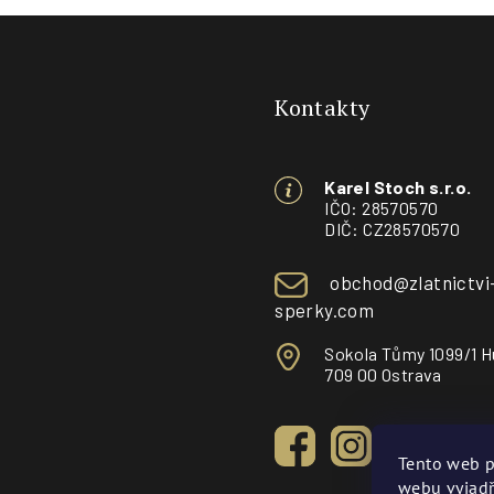
Z
á
Kontakty
p
a
Karel Stoch s.r.o.
t
IČO: 28570570
DIČ: CZ28570570
í
obchod@zlatnictvi
sperky.com
Sokola Tůmy 1099/1 H
709 00 Ostrava
Tento web p
webu vyjadř