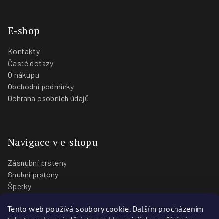
E-shop
Kontakty
Časté dotazy
O nákupu
Obchodní podmínky
Ochrana osobních údajů
Navigace v e-shopu
Zásnubní prsteny
Snubní prsteny
Šperky
O nás
Tento web používá soubory cookie. Dalším procházením
Blog