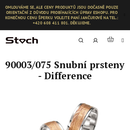
Přejít
OMLOUVÁME SE, ALE CENY PRODUKTŮ JSOU DOČASNĚ POUZE
na
ORIENTAČNÍ Z DŮVODU PROBÍHAJÍCÍCH ÚPRAV ESHOPU. PRO
obsah
KONEČNOU CENU ŠPERKU VOLEJTE PANÍ JANČUROVÉ NA TEL.:
+420 608 411 801. DĚKUJEME.
Nákupní
Hledat
Přihlášení
košík
90003/075 Snubní prsteny
- Difference