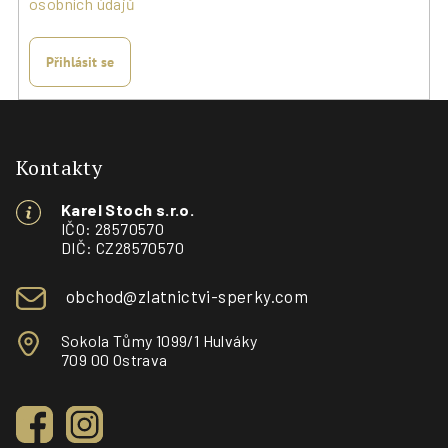
osobních údajů
Přihlásit se
Z
á
p
Kontakty
a
Karel Stoch s.r.o.
t
IČO: 28570570
í
DIČ: CZ28570570
obchod@zlatnictvi-sperky.com
Sokola Tůmy 1099/1 Hulváky
709 00 Ostrava