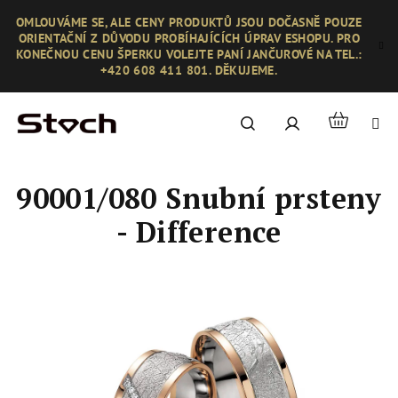
Přejít
OMLOUVÁME SE, ALE CENY PRODUKTŮ JSOU DOČASNĚ POUZE
na
ORIENTAČNÍ Z DŮVODU PROBÍHAJÍCÍCH ÚPRAV ESHOPU. PRO
obsah
KONEČNOU CENU ŠPERKU VOLEJTE PANÍ JANČUROVÉ NA TEL.:
+420 608 411 801. DĚKUJEME.
Nákupní
Hledat
Přihlášení
košík
90001/080 Snubní prsteny
- Difference