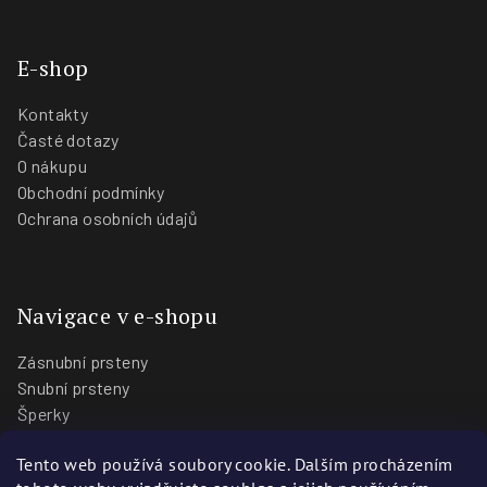
E-shop
Kontakty
Časté dotazy
O nákupu
Obchodní podmínky
Ochrana osobních údajů
Navigace v e-shopu
Zásnubní prsteny
Snubní prsteny
Šperky
O nás
Tento web používá soubory cookie. Dalším procházením
Blog