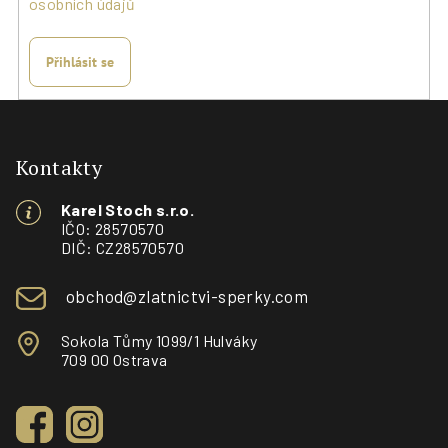
osobních údajů
Přihlásit se
Z
á
p
Kontakty
a
Karel Stoch s.r.o.
t
IČO: 28570570
í
DIČ: CZ28570570
obchod@zlatnictvi-sperky.com
Sokola Tůmy 1099/1 Hulváky
709 00 Ostrava